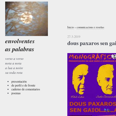
Inicio
»
comunicacions e reseñas
27-3-2019
envolventes
dous paxaros sen ga
as palabras
verso a verso
nota a nota
a lua a noite
xa toda rota
presentación
de perfil e de fronte
caderno de comentarios
poemas