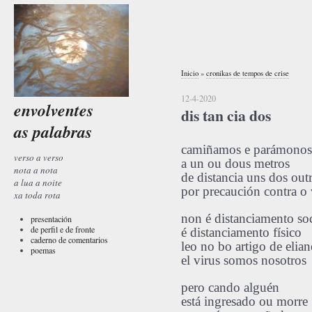
Inicio
»
cronikas de tempos de crise
12-4-2020
envolventes
dis tan cia dos
as palabras
camiñamos e parámonos
verso a verso
a un ou dous metros
nota a nota
de distancia uns dos out
a lua a noite
por precaución contra o 
xa toda rota
non é distanciamento soc
presentación
de perfil e de fronte
é distanciamento físico
caderno de comentarios
leo no bo artigo de elia
poemas
el virus somos nosotros
pero cando alguén
está ingresado ou morre