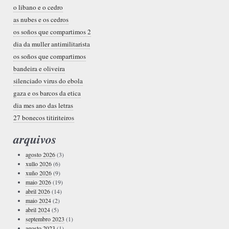
o libano e o cedro
as nubes e os cedros
os soños que compartimos 2
dia da muller antimilitarista
os soños que compartimos
bandeira e oliveira
silenciado virus do ebola
gaza e os barcos da etica
dia mes ano das letras
27 bonecos titiriteiros
arquivos
agosto 2026
(3)
xullo 2026
(6)
xuño 2026
(9)
maio 2026
(19)
abril 2026
(14)
maio 2024
(2)
abril 2024
(5)
septembro 2023
(1)
agosto 2023
(1)