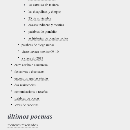
las estrellas de la linea
las chapulinas y el ogro
25 de noviembre
oaxaca indixena y mestiza
palabras de ponchito
as historias de poncho robles
palabras de diego minas
viaxe oaxaca mexico 09-10
a viaxe do 2013
entre a tribo e a natureza
de cativas e chamacos
encontros apertas elexias
das resistencias
comunicacions e reseñas
palabras de poetas
letras de cancions
últimos poemas
menores rexeitados