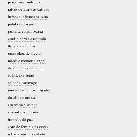
perigosas fronteiras
raices de mar e as cativas
lumes e infernos na terra
palabras por gaza
guitarra e mar roxana
emilio barrio e rotonda
flor da tomateira
unha chea de afectos
raices e memoria angel
doida terra venezuela
solsticio e lume
salgado saramago
musicas e cantos salgados
da ulloa a arousa
araucaria e solpor
simbolicas arbores
tratados de paz
coro de feministas voces
o lixo camiña a cidade