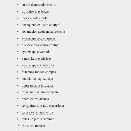
cuarto demasiado escuro
os puños e as bocas
mexico vota e bota
oaxaqueño exiliado en lugo
sos mexico ayotzinapa presente
ayotzinapa a catro meses
platica e mexicanos en lugo
ayotzinapa e verdade
a ría o faro as pláticas
ayotzinapa e a tartaruga
fáltannos moitos compas
tenochtitlan ayotzinapa
digna palabra indíxena
escoitando o tambor yaqui
raices en resistencia
serigrafias nitu nitu e acordeon
carta elexía para bertha
miles de pies a caminar
ese outro mexico