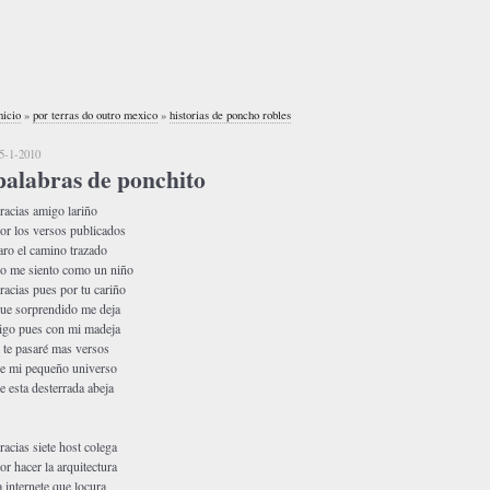
nicio
»
por terras do outro mexico
»
historias de poncho robles
5-1-2010
palabras de ponchito
racias amigo lariño
or los versos publicados
aro el camino trazado
o me siento como un niño
racias pues por tu cariño
ue sorprendido me deja
igo pues con mi madeja
 te pasaré mas versos
e mi pequeño universo
e esta desterrada abeja
racias siete host colega
or hacer la arquitectura
a internete que locura