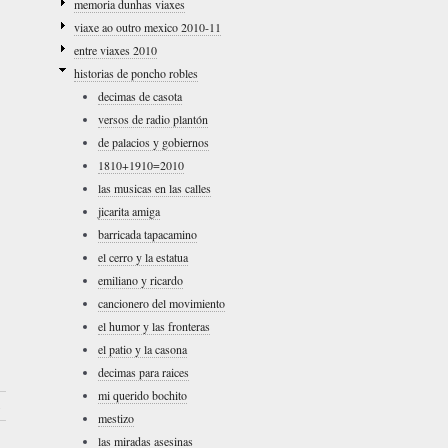
memoria dunhas viaxes
viaxe ao outro mexico 2010-11
entre viaxes 2010
historias de poncho robles
decimas de casota
versos de radio plantón
de palacios y gobiernos
1810+1910=2010
las musicas en las calles
jicarita amiga
barricada tapacamino
el cerro y la estatua
emiliano y ricardo
cancionero del movimiento
el humor y las fronteras
el patio y la casona
decimas para raices
mi querido bochito
›
mestizo
las miradas asesinas