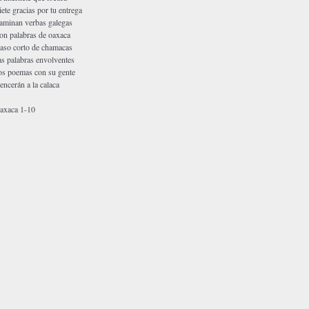
iete gracias por tu entrega
aminan verbas galegas
on palabras de oaxaca
aso corto de chamacas
as palabras envolventes
os poemas con su gente
encerán a la calaca
axaca 1-10