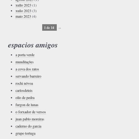
xullo 2023
(1)
xuño 2023
(3)
maio 2023
(4)
1 de 14
››
espacios amigos
a porta verde
munditaçôe
s
a cova dos ratos
servando barreiro
rochi nóvoa
carlosdeteis
ollo de pedra
furgon de lunas
o forxador de versos
juan pablo moreira
s
caderno do garcia
grupo tortuga