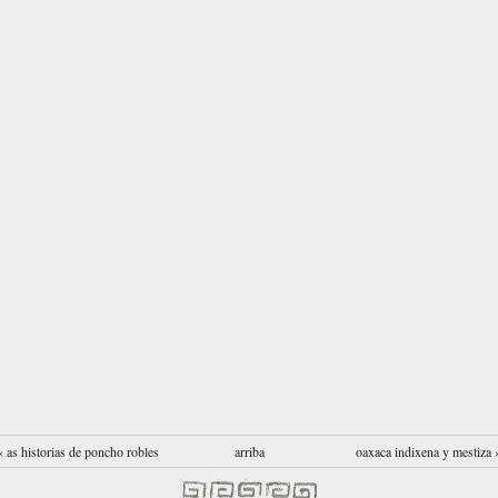
‹ as historias de poncho robles
arriba
oaxaca indixena y mestiza 