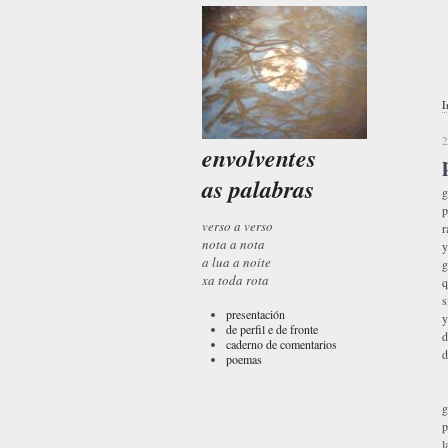
I
2
envolventes
as palabras
g
p
verso a verso
r
nota a nota
y
a lua a noite
g
xa toda rota
q
s
presentación
y
de perfil e de fronte
d
caderno de comentarios
d
poemas
g
p
l