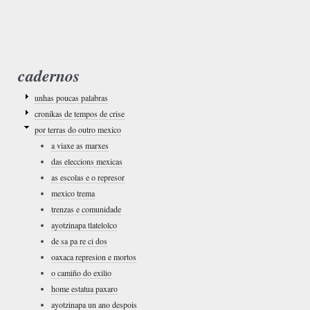
cadernos
unhas poucas palabras
cronikas de tempos de crise
por terras do outro mexico
a viaxe as marxes
das eleccions mexicas
as escolas e o represor
mexico trema
trenzas e comunidade
ayotzinapa tlatelolco
de sa pa re ci dos
oaxaca represion e mortos
o camiño do exilio
home estatua paxaro
ayotzinapa un ano despois