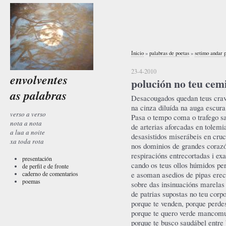
Inicio
»
palabras de poetas
»
setimo andar 
23-4-2010
envolventes
polución no teu cemi
as palabras
Desacougados quedan teus crav
na cinza diluída na auga escura
verso a verso
Pasa o tempo coma o trafego s
nota a nota
de arterias aforcadas en tolemi
a lua a noite
desasistidos miserábeis en cruc
xa toda rota
nos dominios de grandes coraz
respiracións entrecortadas i exa
presentación
cando os teus ollos húmidos per
de perfil e de fronte
caderno de comentarios
e asoman asedios de pipas erec
poemas
sobre das insinuacións marelas
de patrias supostas no teu corp
porque te venden, porque perd
porque te quero verde mancom
porque te busco saudábel entre 