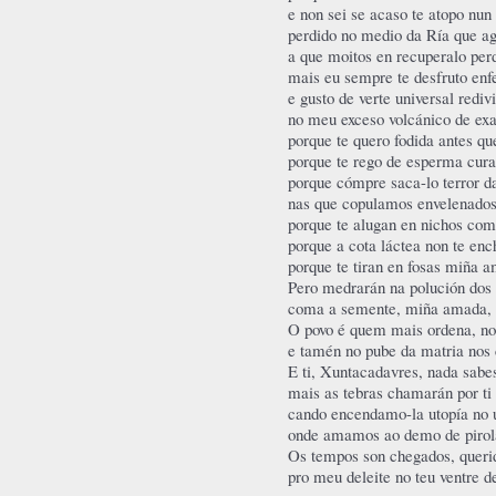
e non sei se acaso te atopo nun
perdido no medio da Ría que a
a que moitos en recuperalo per
mais eu sempre te desfruto en
e gusto de verte universal rediv
no meu exceso volcánico de exa
porque te quero fodida antes q
porque te rego de esperma cura
porque cómpre saca-lo terror d
nas que copulamos envelenados
porque te alugan en nichos com
porque a cota láctea non te enc
porque te tiran en fosas miña a
Pero medrarán na polución dos 
coma a semente, miña amada,
O povo é quem mais ordena, no
e tamén no pube da matria nos 
E ti, Xuntacadavres, nada sabe
mais as tebras chamarán por ti
cando encendamo-la utopía no u
onde amamos ao demo de pirola 
Os tempos son chegados, queri
pro meu deleite no teu ventre de