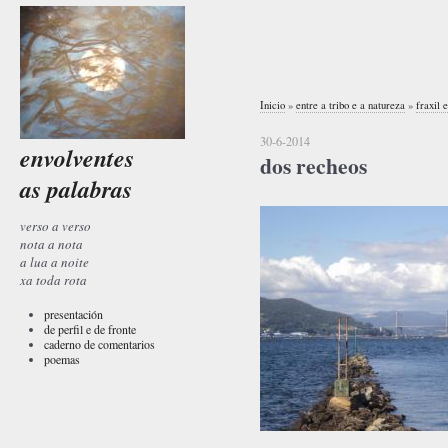
Inicio
»
entre a tribo e a natureza
»
fraxil e
30-6-2014
envolventes
dos recheos
as palabras
verso a verso
nota a nota
a lua a noite
xa toda rota
presentación
de perfil e de fronte
caderno de comentarios
poemas