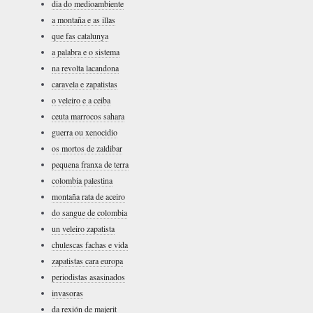
dia do medioambiente
a montaña e as illas
que fas catalunya
a palabra e o sistema
na revolta lacandona
caravela e zapatistas
o veleiro e a ceiba
ceuta marrocos sahara
guerra ou xenocidio
os mortos de zaldibar
pequena franxa de terra
colombia palestina
montaña rata de aceiro
do sangue de colombia
un veleiro zapatista
chulescas fachas e vida
zapatistas cara europa
periodistas asasinados
invasoras
da rexión de majerit