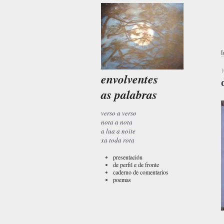
I
1
envolventes
as palabras
verso a verso
nota a nota
a lua a noite
xa toda rota
presentación
de perfil e de fronte
caderno de comentarios
poemas