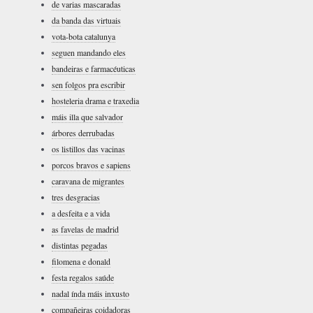
de varias mascaradas
da banda das virtuais
vota-bota catalunya
seguen mandando eles
bandeiras e farmacéuticas
sen folgos pra escribir
hosteleria drama e traxedia
máis illa que salvador
árbores derrubadas
os listillos das vacinas
porcos bravos e sapiens
caravana de migrantes
tres desgracias
a desfeita e a vida
as favelas de madrid
distintas pegadas
filomena e donald
festa regalos saúde
nadal índa máis inxusto
compañeiras coidadoras