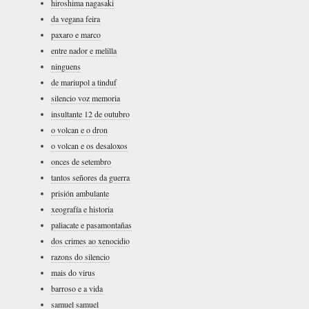
hiroshima nagasaki
da vegana feira
paxaro e marco
entre nador e melilla
ninguens
de mariupol a tinduf
silencio voz memoria
insultante 12 de outubro
o volcan e o dron
o volcan e os desaloxos
onces de setembro
tantos señores da guerra
prisión ambulante
xeografía e historia
paliacate e pasamontañas
dos crimes ao xenocidio
razons do silencio
mais do virus
barroso e a vida
samuel samuel