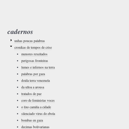
cadernos
unhas poucas palabras
cronikas de tempos de crise
menores rexeitados
perigosas fronteiras
lumes e infernos na terra
palabras por gaza
doida terra venezuela
da ulloa a arousa
tratados de paz
coro de feministas voces
o lixo camiña a cidade
silenciado virus do ebola
bombas en gaza
decimas bolivarianas