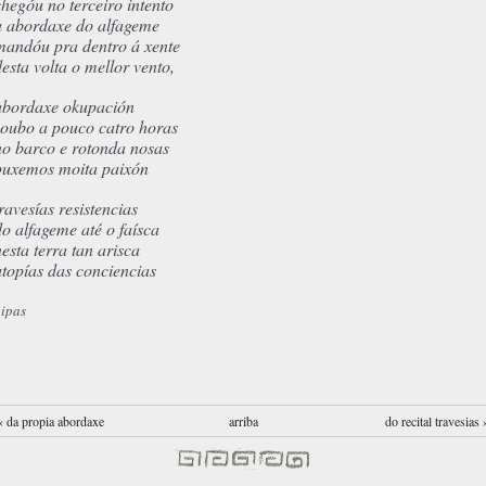
chegóu no terceiro intento
a abordaxe do alfageme
mandóu pra dentro á xente
desta volta o mellor vento,
abordaxe okupación
soubo a pouco catro horas
no barco e rotonda nosas
puxemos moita paixón
travesías resistencias
do alfageme até o faísca
nesta terra tan arisca
utopías das conciencias
ipas
‹ da propia abordaxe
arriba
do recital travesias 