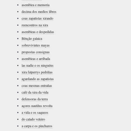
asemblea e memoria
decima dos medios libres
coas zapatistas xirando
reencontros na xira
asembleas e despedidas
Bênção galaica
sobrevivintes mayas
propostas consignas
asembleas e arribada
las nadie e os ninguéns
xira falperrys pedriñas
agardando as zapatistas
coas mesmas entrañas
café da xira da vida
defensoras da terra
açores nautilus revolta
a vida e os saqueos
do calado veleiro
a carpa e os pinchazos