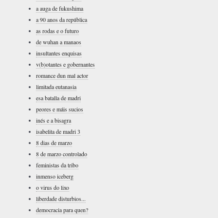
a auga de fukushima
a 90 anos da república
as rodas e o futuro
de wuhan a manaos
insultantes enquisas
v(b)otantes e gobernantes
romance dun mal actor
limitada eutanasia
esa batalla de madri
peores e máis sucios
inés e a bisagra
isabelita de madri 3
8 dias de marzo
8 de marzo controlado
feministas da tribo
inmenso iceberg
o virus do lixo
liberdade disturbios...
democracia para quen?