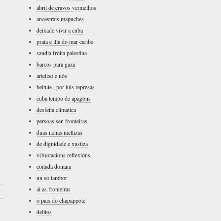
abril de cravos vermelhos
ancestrais mapuches
deixade vivir a cuba
praia e illa do mar caribe
sandia froita palestina
barcos para gaza
artelixo e nós
beitute , por luis represas
cuba tempo de apagóns
desfeita climatica
persoas sen fronteiras
duas nenas mellizas
de dignidade e xustiza
v(b)otacions reflexións
coitada doñana
un so tambor
ai as fronteiras
›
o pais do chapappote
delitos