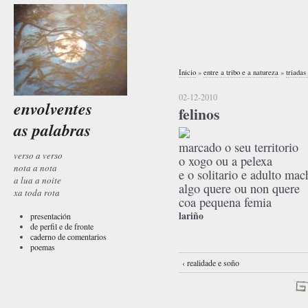
Inicio
»
entre a tribo e a natureza
»
triadas
02-12-2010
envolventes
felinos
as palabras
marcado o seu territorio
verso a verso
o xogo ou a pelexa
nota a nota
e o solitario e adulto mac
a lua a noite
algo quere ou non quere
xa toda rota
coa pequena femia
lariño
presentación
de perfil e de fronte
caderno de comentarios
poemas
‹ realidade e soño