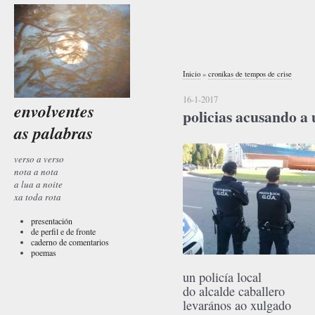
Inicio
»
cronikas de tempos de crise
16-1-2017
envolventes
policias acusando a 
as palabras
verso a verso
nota a nota
a lua a noite
xa toda rota
presentación
de perfil e de fronte
caderno de comentarios
poemas
un policía local
do alcalde caballero
levarános ao xulgado