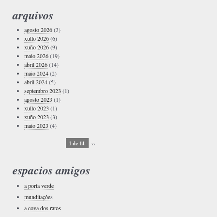
arquivos
agosto 2026
(3)
xullo 2026
(6)
xuño 2026
(9)
maio 2026
(19)
abril 2026
(14)
maio 2024
(2)
abril 2024
(5)
septembro 2023
(1)
agosto 2023
(1)
xullo 2023
(1)
xuño 2023
(3)
maio 2023
(4)
1 de 14
››
espacios amigos
a porta verde
munditaçôe
s
a cova dos ratos