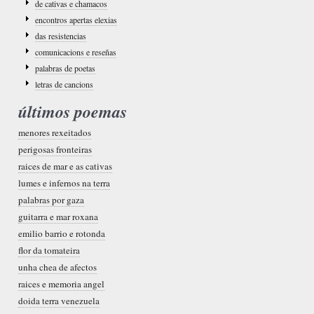
de cativas e chamacos
encontros apertas elexias
das resistencias
comunicacions e reseñas
palabras de poetas
letras de cancions
últimos poemas
menores rexeitados
perigosas fronteiras
raices de mar e as cativas
lumes e infernos na terra
palabras por gaza
guitarra e mar roxana
emilio barrio e rotonda
flor da tomateira
unha chea de afectos
raices e memoria angel
doida terra venezuela