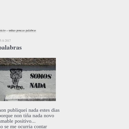
nicio
»
unhas poucas palabras
5-8-2017
palabras
non publiquei nada estes dias
porque non tiña nada novo
amable positivo...
so se me ocurria contar