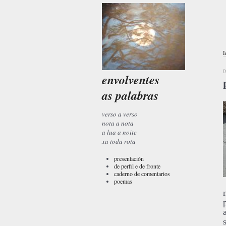
I
0
envolventes
as palabras
verso a verso
nota a nota
a lua a noite
xa toda rota
presentación
de perfil e de fronte
caderno de comentarios
poemas