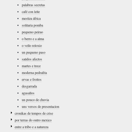
palabras secretas
café con leite
mestiza áfrica
solitaria pomba
pequeno peirao
o berro e a alma
o vello reloxio
un pequeno paso
saúdos afectos
martes e trece
moderna pedrafita
ervas e froitos
desgarrada
agasallos
un pouco de chuvia
uns versos de presentacion
cronikas de tempos de crise
por terras do outro mexico
entre a tribo e a natureza