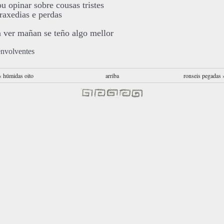
ou opinar sobre cousas tristes
traxedias e perdas
a ver mañan se teño algo mellor
envolventes
‹ húmidas oito
arriba
ronseis pegadas 