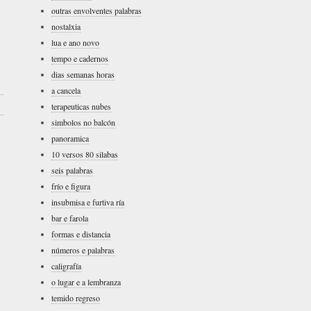
outras envolventes palabras
nostalxia
lua e ano novo
tempo e cadernos
dias semanas horas
a cancela
›
terapeuticas nubes
simbolos no balcón
panoramica
10 versos 80 silabas
seis palabras
frío e figura
insubmisa e furtiva ría
bar e farola
formas e distancia
números e palabras
caligrafía
o lugar e a lembranza
temido regreso