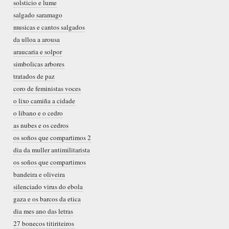
solsticio e lume
salgado saramago
musicas e cantos salgados
da ulloa a arousa
araucaria e solpor
simbolicas arbores
tratados de paz
coro de feministas voces
o lixo camiña a cidade
o libano e o cedro
as nubes e os cedros
os soños que compartimos 2
dia da muller antimilitarista
os soños que compartimos
bandeira e oliveira
silenciado virus do ebola
gaza e os barcos da etica
dia mes ano das letras
27 bonecos titiriteiros