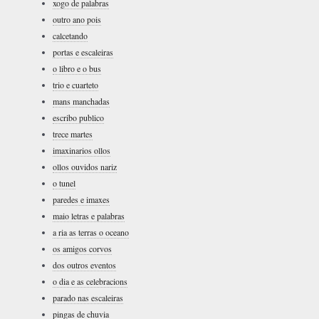
xogo de palabras
outro ano pois
calcetando
portas e escaleiras
o libro e o bus
trio e cuarteto
mans manchadas
escribo publico
trece martes
imaxinarios ollos
ollos ouvidos nariz
o tunel
paredes e imaxes
maio letras e palabras
a ria as terras o oceano
os amigos corvos
dos outros eventos
o dia e as celebracions
parado nas escaleiras
pingas de chuvia