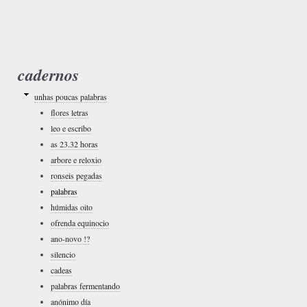
cadernos
unhas poucas palabras
flores letras
leo e escribo
as 23.32 horas
arbore e reloxio
ronseis pegadas
palabras
húmidas oito
ofrenda equinocio
ano-novo !?
silencio
cadeas
palabras fermentando
anónimo día