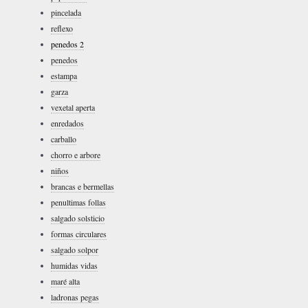
pincelada
reflexo
penedos 2
penedos
estampa
garza
vexetal aperta
enredados
carballo
chorro e arbore
niños
brancas e bermellas
penultimas follas
salgado solsticio
formas circulares
salgado solpor
humidas vidas
maré alta
ladronas pegas