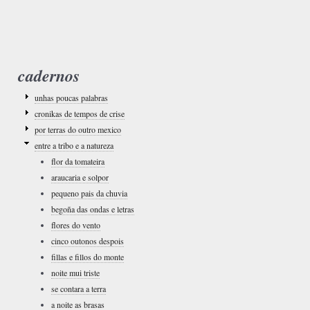
cadernos
unhas poucas palabras
cronikas de tempos de crise
por terras do outro mexico
entre a tribo e a natureza
flor da tomateira
araucaria e solpor
pequeno pais da chuvia
begoña das ondas e letras
flores do vento
cinco outonos despois
fillas e fillos do monte
noite mui triste
se contara a terra
a noite as brasas