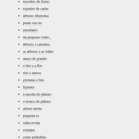
recordos de freixo
regueiro de cartas
árbores ribeireñas
ponte sen rio
enredados
un pequeno vento...
árbores e carretera
as árbores e as follas
anaco de granito
o frio e a flor
ríos e muros
góstame o frio
figueira
a mesiña do piñeiro
o tronco do piñeiro
arbore morta
pequena ra
unha erviña
estampa
como pedrafitas