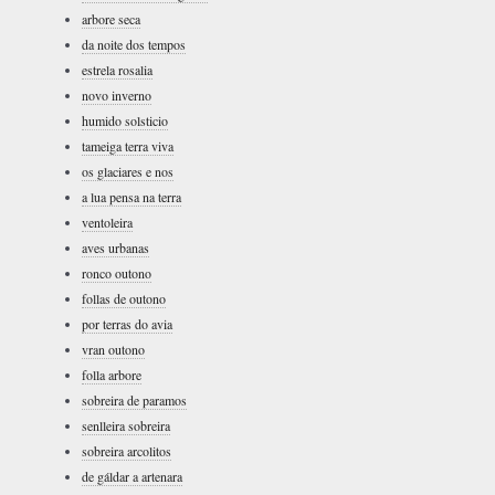
arbore seca
da noite dos tempos
estrela rosalia
novo inverno
humido solsticio
tameiga terra viva
os glaciares e nos
a lua pensa na terra
ventoleira
aves urbanas
ronco outono
follas de outono
por terras do avia
vran outono
folla arbore
sobreira de paramos
senlleira sobreira
sobreira arcolitos
de gáldar a artenara