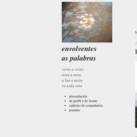
I
2
envolventes
as palabras
verso a verso
nota a nota
a lua a noite
xa toda rota
presentación
de perfil e de fronte
caderno de comentarios
poemas