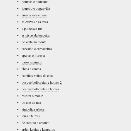
pombas e humanos
loureiro e buganvilia
enredadeira e casa
as cativas e as aves
a ponte sen río
as pistas da toupeira
de volta no monte
carvalho e carballeiras
apertas e floresta
baixo minimos
chios e cantos
camiños vellos de coia
bosque bolboretas e homes 2
bosque bolboretas e homes
respira o monte
do ano da rata
simbolica arbore
terra e burras
de arcolito a arcolito
arden koalas e kanguros