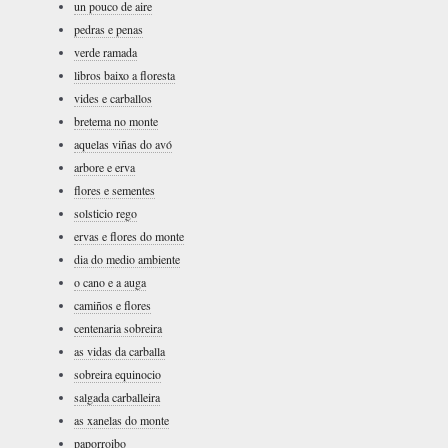
un pouco de aire
pedras e penas
verde ramada
libros baixo a floresta
vides e carballos
bretema no monte
aquelas viñas do avó
arbore e erva
flores e sementes
solsticio rego
ervas e flores do monte
dia do medio ambiente
o cano e a auga
camiños e flores
centenaria sobreira
as vidas da carballa
sobreira equinocio
salgada carballeira
as xanelas do monte
paporroibo