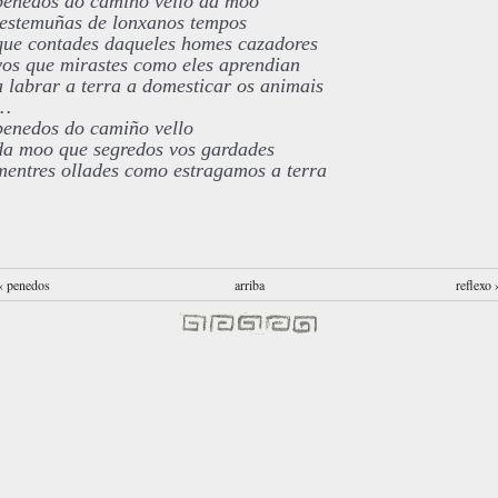
penedos do camiño vello da moo
testemuñas de lonxanos tempos
que contades daqueles homes cazadores
vos que mirastes como eles aprendian
a labrar a terra a domesticar os animais
…
penedos do camiño vello
da moo que segredos vos gardades
mentres ollades como estragamos a terra
‹ penedos
arriba
reflexo 