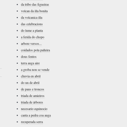
da tribo das figueiras
volcan da illa bonita
da volcanica illa
das celebracions
do lume a planta
a ferida do chopo
arbore versos...
coidados pola palleira
dous fentos
terra auga aire
a groba non se vende
›
chuvia en abril
do un de abril
de paus e troncos
triada de amieiros
triada de árbores
necesario equinocio
canta a pedra coa auga
recuperada serra