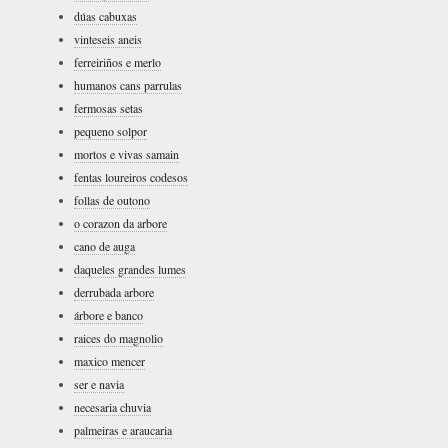
dúas cabuxas
vinteseis aneis
ferreiriños e merlo
humanos cans parrulas
fermosas setas
pequeno solpor
mortos e vivas samain
fentas loureiros codesos
follas de outono
o corazon da arbore
cano de auga
daqueles grandes lumes
derrubada arbore
árbore e banco
raices do magnolio
maxico mencer
ser e navia
necesaria chuvia
palmeiras e araucaria