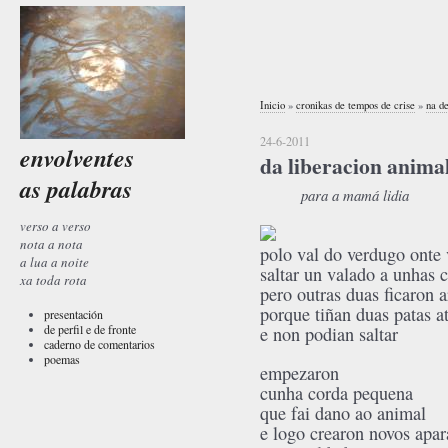
Inicio
»
cronikas de tempos de crise
»
na d
24-6-2011
envolventes
da liberacion anima
as palabras
para a mamá lidia
verso a verso
nota a nota
polo val do verdugo
onte 
a lua a noite
saltar un valado a unhas 
xa toda rota
pero outras duas ficaron a
porque tiñan duas patas a
presentación
de perfil e de fronte
e non podian saltar
caderno de comentarios
poemas
empezaron
cunha corda pequena
que fai dano ao animal
e logo crearon novos apar