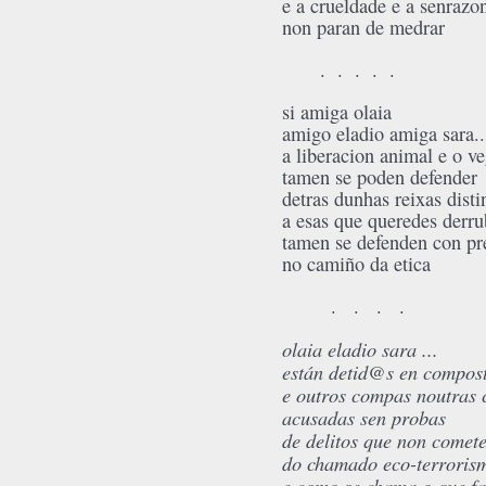
e a crueldade e a senrazo
non paran de medrar
. . . . .
si amiga olaia
amigo eladio amiga sara..
a liberacion animal
e o v
tamen se poden defender
detras dunhas reixas
disti
a esas que queredes derru
tamen se defenden con pr
no camiño da etica
. . . .
olaia eladio sara ...
están detid@s en compos
e outros compas noutras 
acusadas sen probas
de delitos que non comet
do chamado eco-terrorism
e como se chama o que f