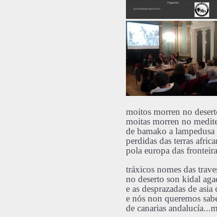
moitos morren no desert
moitas morren no medit
de bamako a lampedusa 
perdidas
das terras afric
pola europa das fronteir
tráxicos nomes das trave
no deserto son kidal aga
e as desprazadas de asia
e nós non queremos sab
de canarias andalucía...m