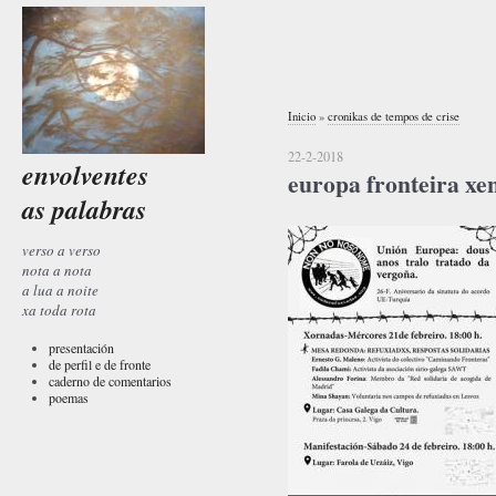
Inicio
»
cronikas de tempos de crise
22-2-2018
envolventes
europa fronteira xe
as palabras
verso a verso
nota a nota
a lua a noite
xa toda rota
presentación
de perfil e de fronte
caderno de comentarios
poemas