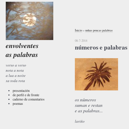
Inicio
»
unhas poucas palabras
08-7-2014
envolventes
números e palabras
as palabras
verso a verso
nota a nota
a lua a noite
xa toda rota
presentación
de perfil e de fronte
os números
caderno de comentarios
poemas
suman e restan
e as palabras...
lariño