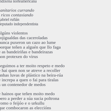
indíxena norteamericana
sanitarios currando
i ricos contaxiando
gabriel rufián
deputado independentista
algúns violentos
rojigualdas das caceroladas
nunca puxeron un cazo ao lume
porque teñen a alguén que llo faga
e as bandeiriñas e bandeirazas
non protexen do virus
seguimos a ter moito respeto e medo
e hai quen non se atreve a recoller
unhas luvas de plástico na beira-rúa
e increpa a quen o fai para tiralas
a un contenedor de medos
e hainos que teñen moito medo
pero a perder a súa sucia poltrona
como o feijóo e o urkullu
que combocaron as eleccións