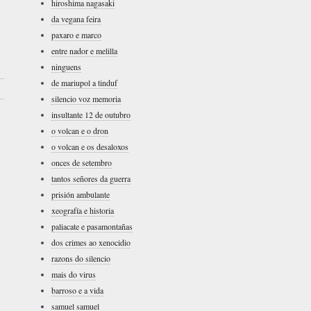
hiroshima nagasaki
da vegana feira
paxaro e marco
entre nador e melilla
ninguens
de mariupol a tinduf
›
silencio voz memoria
insultante 12 de outubro
o volcan e o dron
o volcan e os desaloxos
onces de setembro
tantos señores da guerra
prisión ambulante
xeografía e historia
paliacate e pasamontañas
dos crimes ao xenocidio
razons do silencio
mais do virus
barroso e a vida
samuel samuel