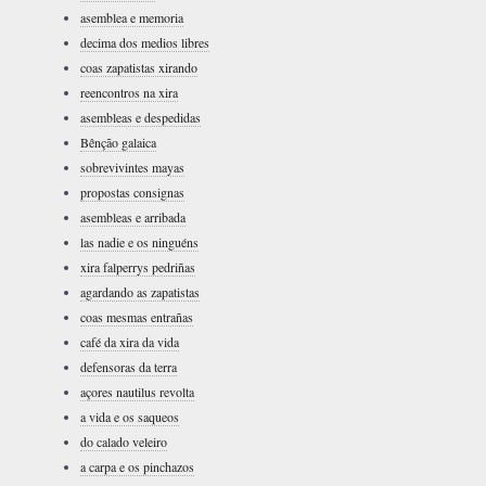
asemblea e memoria
decima dos medios libres
coas zapatistas xirando
reencontros na xira
asembleas e despedidas
Bênção galaica
sobrevivintes mayas
propostas consignas
asembleas e arribada
las nadie e os ninguéns
xira falperrys pedriñas
agardando as zapatistas
coas mesmas entrañas
café da xira da vida
defensoras da terra
açores nautilus revolta
a vida e os saqueos
do calado veleiro
a carpa e os pinchazos