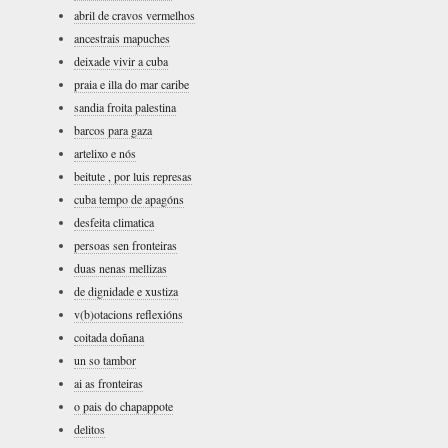
abril de cravos vermelhos
ancestrais mapuches
deixade vivir a cuba
praia e illa do mar caribe
sandia froita palestina
barcos para gaza
artelixo e nós
beitute , por luis represas
cuba tempo de apagóns
desfeita climatica
persoas sen fronteiras
duas nenas mellizas
de dignidade e xustiza
v(b)otacions reflexións
coitada doñana
un so tambor
ai as fronteiras
o pais do chapappote
delitos