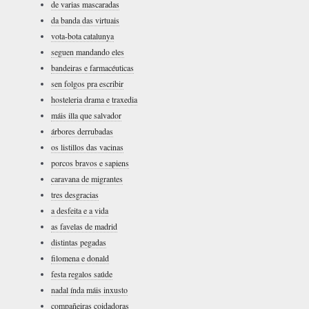
de varias mascaradas
da banda das virtuais
vota-bota catalunya
seguen mandando eles
bandeiras e farmacéuticas
sen folgos pra escribir
hosteleria drama e traxedia
máis illa que salvador
árbores derrubadas
os listillos das vacinas
porcos bravos e sapiens
caravana de migrantes
tres desgracias
a desfeita e a vida
as favelas de madrid
distintas pegadas
filomena e donald
festa regalos saúde
nadal índa máis inxusto
compañeiras coidadoras