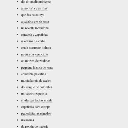
dia do medioambiente
a montaña e as illas
que fas catalunya
a palabra e o sistema
na revolta lacandona
caravela e zapatistas
o veleiro e a ceiba
ceuta marrocos sahara
guerra ou xenocidio
os mortos de zaldibar
pequena franxa de terra
colombia palestina
montaña rata de aceiro
do sangue de colombia
un veleiro zapatista
chulescas fachas e vida
zapatistas cara europa
periodistas asasinados
invasoras
da rexión de majerit