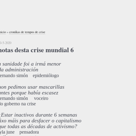
nicio
»
cronikas de tempos de crise
0-5-2020
notas desta crise mundial 6
a sanidade foi a irmá menor
da administración
fernando simón epidemiólogo
non pedimos usar mascarillas
antes porque había escasez
fernando simón
voceiro
do goberno na crise
¿Estar inactivos durante 6 semanas
fixo máis para desfacer o capitalismo
que todas as décadas de activismo?
lyla june pensadora