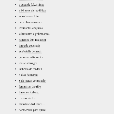
a auga de fukushima
a 90 anos da república
as rodas e o futuro
de wuhan a manaos
insultantes enquisas
v(b)otantes e gobernantes
romance dun mal actor
limitada eutanasia
esa batalla de madri
peores e máis sucios
inés e a bisagra
isabelita de madri 3
8 dias de marzo
8 de marzo controlado
feministas da tribo
inmenso iceberg
o virus do lixo
liberdade disturbios...
democracia para quen?