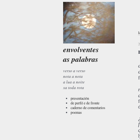
I
2
envolventes
as palabras
verso a verso
nota a nota
a lua a noite
xa toda rota
presentación
de perfil e de fronte
caderno de comentarios
poemas