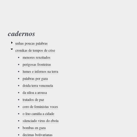
cadernos
unhas poucas palabras
cronikas de tempos de crise
menores rexeitados
perigosas fronteiras
lumes e infernos na terra
palabras por gaza
doida terra venezuela
da ulloa a arousa
tratados de paz
coro de feministas voces
o lixo camiña a cidade
silenciado virus do ebola
bombas en gaza
decimas bolivarianas