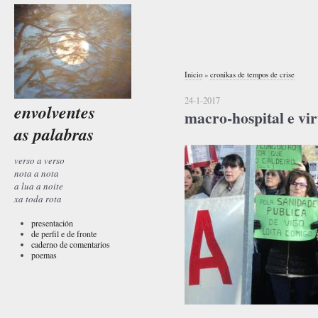
Inicio
»
cronikas de tempos de crise
24-1-2017
envolventes
macro-hospital e vi
as palabras
verso a verso
nota a nota
a lua a noite
xa toda rota
presentación
de perfil e de fronte
caderno de comentarios
poemas