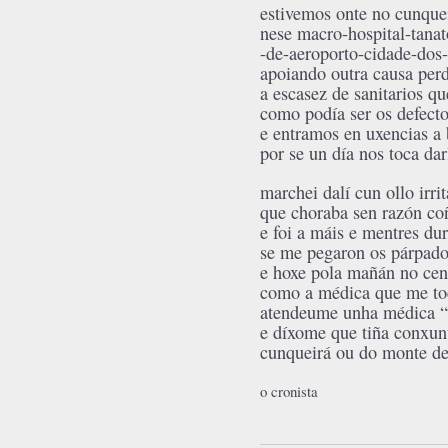
estivemos onte no cunque
nese macro-hospital-tanat
-de-aeroporto-cidade-dos-
apoiando outra causa per
a escasez de sanitarios q
como podía ser os defecto
e entramos en uxencias a
por se un día nos toca dar
marchei dalí cun ollo irri
que choraba sen razón co
e foi a máis e mentres du
se me pegaron os párpad
e hoxe pola mañán no cen
como a médica que me toc
atendeume unha médica “
e díxome que tiña conxunt
cunqueirá ou do monte de
o cronista