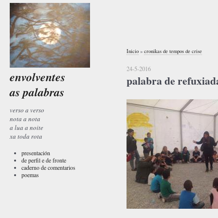
Inicio
»
cronikas de tempos de crise
24-5-2016
envolventes
palabra de refuxiad
as palabras
verso a verso
nota a nota
a lua a noite
xa toda rota
presentación
de perfil e de fronte
caderno de comentarios
poemas