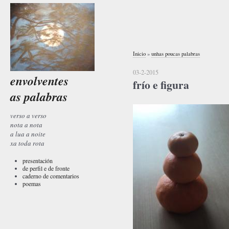
Inicio
»
unhas poucas palabras
03-2-2015
envolventes
frío e figura
as palabras
verso a verso
nota a nota
a lua a noite
xa toda rota
presentación
de perfil e de fronte
caderno de comentarios
poemas