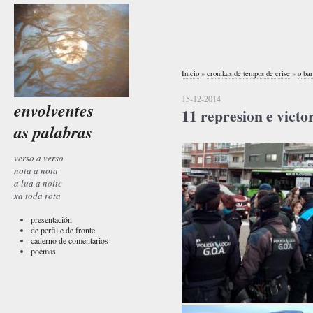
Inicio
»
cronikas de tempos de crise
»
o bar
15-12-2014
envolventes
11 represion e victo
as palabras
verso a verso
nota a nota
a lua a noite
xa toda rota
presentación
de perfil e de fronte
caderno de comentarios
poemas