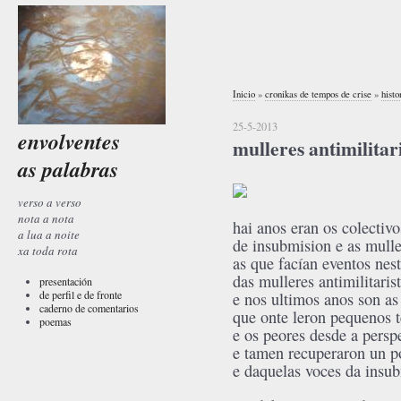
Inicio
»
cronikas de tempos de crise
»
histo
25-5-2013
envolventes
mulleres antimilitari
as palabras
verso a verso
nota a nota
hai anos eran os colectivo
a lua a noite
de insubmision e as mulle
xa toda rota
as que facían eventos nest
das mulleres antimilitaris
presentación
de perfil e de fronte
e nos ultimos anos son as
caderno de comentarios
que onte leron pequenos t
poemas
e os peores desde a persp
e tamen recuperaron un 
e daquelas voces da insu