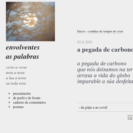
Inicio
»
cronikas de tempos de crise
02-8-2020
envolventes
a pegada de carbon
as palabras
a pegada de carbono
verso a verso
que nós deixamos na ter
nota a nota
arrasa a vida do globo
a lua a noite
imparable a súa desfeit
xa toda rota
presentación
de perfil e de fronte
caderno de comentarios
poemas
‹ da gripe a ao covid