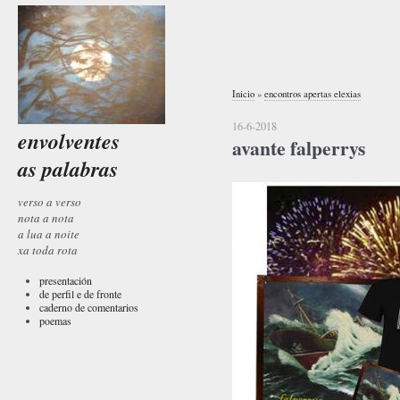
Inicio
»
encontros apertas elexias
16-6-2018
envolventes
avante falperrys
as palabras
verso a verso
nota a nota
a lua a noite
xa toda rota
presentación
de perfil e de fronte
caderno de comentarios
poemas