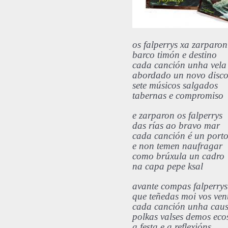
os falperrys xa zarparon
barco timón e destino
cada canción unha vela
abordado un novo disc
sete músicos salgados
tabernas e compromiso
e zarparon os falperrys
das rías ao bravo mar
cada canción é un port
e non temen naufragar
como brúxula un cadro
na capa pepe ksal
avante compas falperrys
que teñedas moi vos ven
cada canción unha cau
polkas valses demos eco
a festa e a reflexións