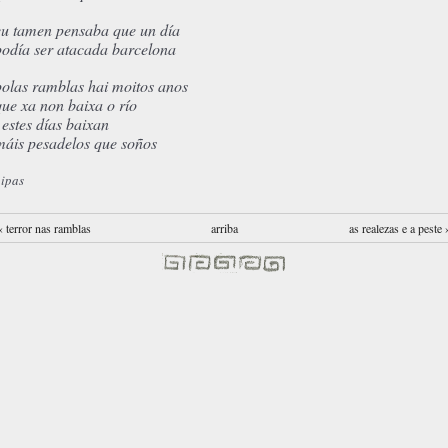
eu tamen pensaba que un día
podía ser atacada barcelona
polas ramblas hai moitos anos
que xa non baixa o río
i estes días baixan
máis pesadelos que soños
ipas
‹ terror nas ramblas
arriba
as realezas e a peste 