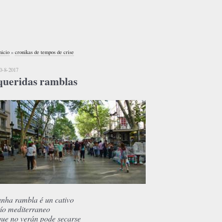
nicio
»
cronikas de tempos de crise
0-8-2017
queridas ramblas
unha rambla é un cativo
río mediterraneo
que no verán pode secarse