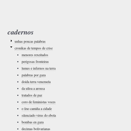
cadernos
unhas poucas palabras
cronikas de tempos de crise
menores rexeitados
perigosas fronteiras
lumes e infernos na terra
palabras por gaza
doida terra venezuela
da ulloa a arousa
tratados de paz
coro de feministas voces
o lixo camiña a cidade
silenciado virus do ebola
bombas en gaza
decimas bolivarianas