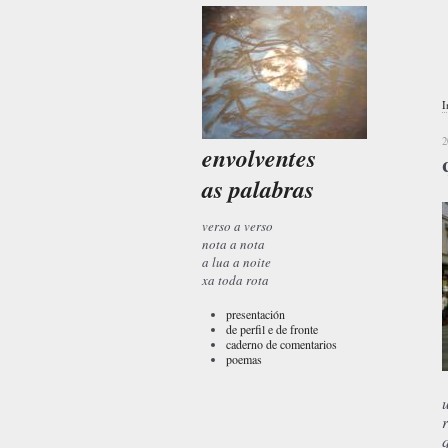
I
2
envolventes
as palabras
verso a verso
nota a nota
a lua a noite
xa toda rota
presentación
de perfil e de fronte
caderno de comentarios
poemas