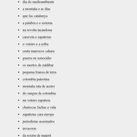
dia do medioambiente
a montaña e as illas
que fas catalunya
a palabra e o sistema
na revolta lacandona
caravela e zapatistas
o veleiro e a ceiba
ceuta marrocos sahara
guerra ou xenocidio
os mortos de zaldibar
pequena franxa de terra
colombia palestina
montaña rata de aceiro
do sangue de colombia
un veleiro zapatista
chulescas fachas e vida
zapatistas cara europa
periodistas asasinados
invasoras
da rexión de majerit