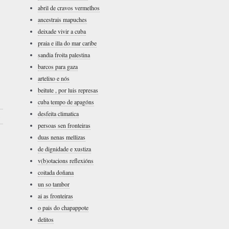
abril de cravos vermelhos
ancestrais mapuches
deixade vivir a cuba
praia e illa do mar caribe
sandia froita palestina
barcos para gaza
artelixo e nós
beitute , por luis represas
cuba tempo de apagóns
desfeita climatica
›
persoas sen fronteiras
duas nenas mellizas
de dignidade e xustiza
v(b)otacions reflexións
coitada doñana
un so tambor
ai as fronteiras
o pais do chapappote
delitos