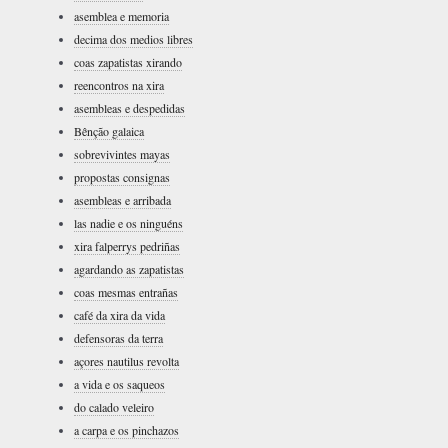
asemblea e memoria
decima dos medios libres
coas zapatistas xirando
reencontros na xira
asembleas e despedidas
Bênção galaica
sobrevivintes mayas
propostas consignas
asembleas e arribada
las nadie e os ninguéns
xira falperrys pedriñas
agardando as zapatistas
coas mesmas entrañas
café da xira da vida
defensoras da terra
açores nautilus revolta
a vida e os saqueos
do calado veleiro
a carpa e os pinchazos