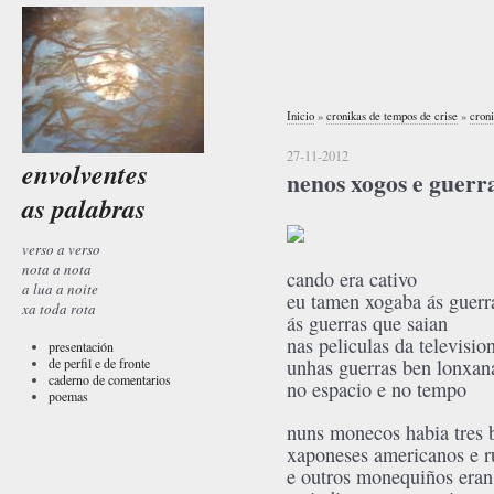
Inicio
»
cronikas de tempos de crise
»
cron
27-11-2012
envolventes
nenos xogos e guerr
as palabras
verso a verso
nota a nota
cando era cativo
a lua a noite
eu tamen xogaba ás guerr
xa toda rota
ás guerras que saian
nas peliculas da televisio
presentación
de perfil e de fronte
unhas guerras ben lonxan
caderno de comentarios
no espacio e no tempo
poemas
nuns monecos habia tres 
xaponeses americanos e r
e outros monequiños eran