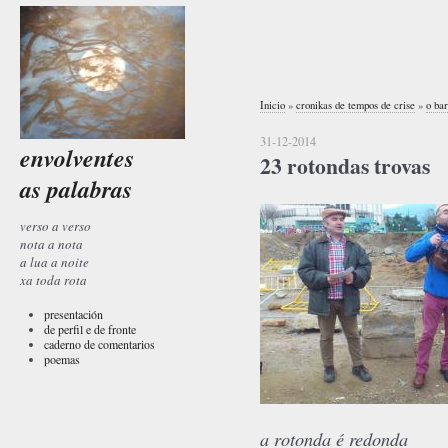
Inicio
»
cronikas de tempos de crise
»
o bar
31-12-2014
envolventes
23 rotondas trovas
as palabras
verso a verso
nota a nota
a lua a noite
xa toda rota
presentación
de perfil e de fronte
caderno de comentarios
poemas
a rotonda é redonda