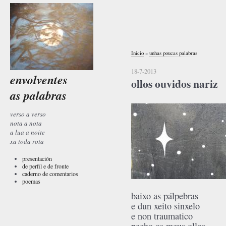
Inicio
»
unhas poucas palabras
18-7-2013
envolventes
ollos ouvidos nariz
as palabras
verso a verso
nota a nota
a lua a noite
xa toda rota
presentación
de perfil e de fronte
caderno de comentarios
poemas
baixo as pálpebras
e dun xeito sinxelo
e non traumatico