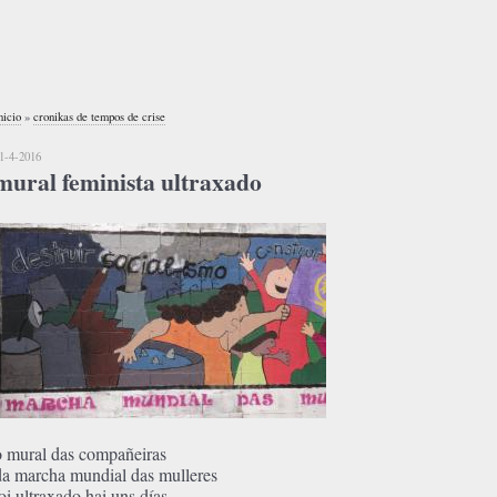
nicio
»
cronikas de tempos de crise
1-4-2016
mural feminista ultraxado
o mural das compañeiras
da marcha mundial das mulleres
foi ultraxado hai uns días