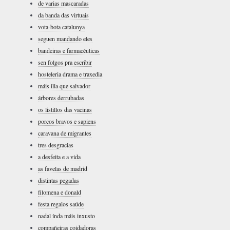
de varias mascaradas
da banda das virtuais
vota-bota catalunya
seguen mandando eles
bandeiras e farmacéuticas
sen folgos pra escribir
hosteleria drama e traxedia
máis illa que salvador
árbores derrubadas
os listillos das vacinas
porcos bravos e sapiens
caravana de migrantes
tres desgracias
a desfeita e a vida
as favelas de madrid
distintas pegadas
filomena e donald
festa regalos saúde
nadal índa máis inxusto
compañeiras coidadoras