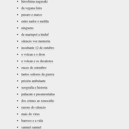
hiroshima nagasaki
da vegana feira
paxaro e marco
entre nador e melilla
ninguens
de mariupol a tinduf
silencio voz memoria
insultante 12 de outubro
o volcan e o dron
o volcan e os desaloxos
onces de setembro
tantos señores da guerra
prisión ambulante
xeografía e historia
paliacate e pasamontañas
dos crimes ao xenocidio
razons do silencio
mais do virus
barroso e a vida
samuel samuel