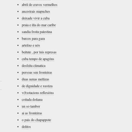
abril de cravos vermelhos
ancestrais mapuches
deixade vivir a cuba
praia e illa do mar caribe
sandia froita palestina
barcos para gaza
artelixo e nós
beitute , por luis represas
cuba tempo de apagóns
desfeita climatica
persoas sen fronteiras
duas nenas mellizas
›
de dignidade e xustiza
v(b)otacions reflexións
coitada doñana
un so tambor
ai as fronteiras
o pais do chapappote
delitos