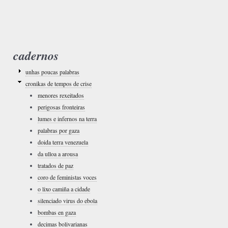
cadernos
unhas poucas palabras
cronikas de tempos de crise
menores rexeitados
perigosas fronteiras
lumes e infernos na terra
palabras por gaza
doida terra venezuela
da ulloa a arousa
tratados de paz
coro de feministas voces
o lixo camiña a cidade
silenciado virus do ebola
bombas en gaza
decimas bolivarianas