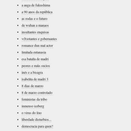
a auga de fukushima
a 90 anos da república
as rodas e o futuro
de wuhan a manaos
insultantes enquisas
v(b)otantes e gobernantes
romance dun mal actor
limitada eutanasia
esa batalla de madri
peores e máis sucios
inés e a bisagra
isabelita de madri 3
8 dias de marzo
8 de marzo controlado
feministas da tribo
inmenso iceberg
o virus do lixo
liberdade disturbios...
democracia para quen?