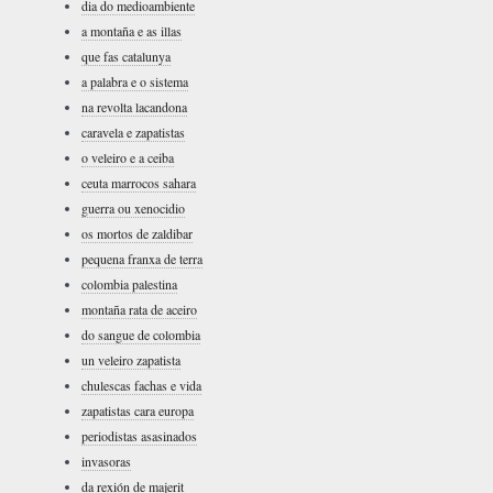
dia do medioambiente
a montaña e as illas
que fas catalunya
a palabra e o sistema
na revolta lacandona
caravela e zapatistas
o veleiro e a ceiba
ceuta marrocos sahara
guerra ou xenocidio
os mortos de zaldibar
pequena franxa de terra
colombia palestina
montaña rata de aceiro
do sangue de colombia
un veleiro zapatista
chulescas fachas e vida
zapatistas cara europa
periodistas asasinados
invasoras
da rexión de majerit