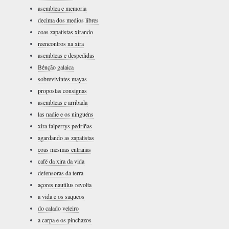
asemblea e memoria
decima dos medios libres
coas zapatistas xirando
reencontros na xira
asembleas e despedidas
Bênção galaica
sobrevivintes mayas
propostas consignas
asembleas e arribada
las nadie e os ninguéns
xira falperrys pedriñas
agardando as zapatistas
coas mesmas entrañas
café da xira da vida
defensoras da terra
açores nautilus revolta
a vida e os saqueos
do calado veleiro
a carpa e os pinchazos