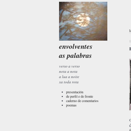
I
1
envolventes
as palabras
verso a verso
nota a nota
a lua a noite
xa toda rota
presentación
de perfil e de fronte
caderno de comentarios
poemas