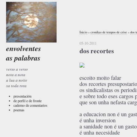
Inicio
»
cronikas de tempos de crise
»
dos t
05-10-2011
envolventes
dos recortes
as palabras
verso a verso
nota a nota
escoito moito falar
a lua a noite
dos recortes presupostari
xa toda rota
os sindicalistas os periodi
e sobre todo eses cargos 
presentación
de perfil e de fronte
que son unha nefasta carg
caderno de comentarios
poemas
a educacion non é un gas
é unha inversion
a sanidade non é un gasto
é unha necesidade