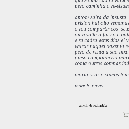
que sonha coa re-voluci
pero caminha a re-sisten
antom saira da inxusta
prision hai oito semana
e veu compartir cos se
da revolta o faisca e out
e se cadra estes dias el v
entrar naquel noxento r
pero de visita a sua inx
presa companheria mari
coma outros compas ind
maria osorio somos tod
manolo pipas
‹ javierin de redondela