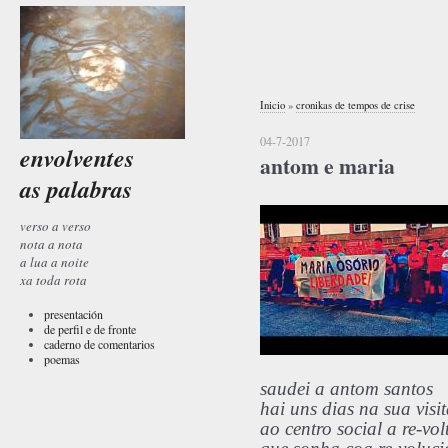
Inicio
»
cronikas de tempos de crise
04-7-2017
envolventes
antom e maria
as palabras
verso a verso
nota a nota
a lua a noite
xa toda rota
presentación
de perfil e de fronte
caderno de comentarios
poemas
saudei a antom santos
hai uns dias na sua visi
ao centro social a re-vol