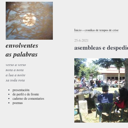
Inicio
»
cronikas de tempos de crise
25-6-2021
envolventes
asembleas e despedi
as palabras
verso a verso
nota a nota
a lua a noite
xa toda rota
presentación
de perfil e de fronte
caderno de comentarios
poemas