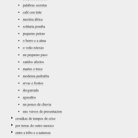
palabras secretas
café con leite
mestiza áfrica
solitaria pomba
pequeno peirao
o berro e a alma
o vello reloxio
un pequeno paso
saúdos afectos
martes e trece
moderna pedrafita
ervas e froitos
desgarrada
agasallos
un pouco de chuvia
uns versos de presentacion
cronikas de tempos de crise
por terras do outro mexico
entre a tribo e a natureza