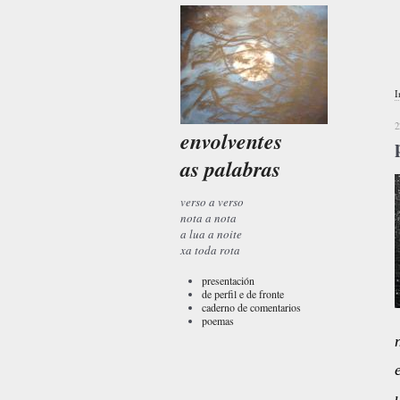
I
2
envolventes
as palabras
verso a verso
nota a nota
a lua a noite
xa toda rota
presentación
de perfil e de fronte
caderno de comentarios
poemas