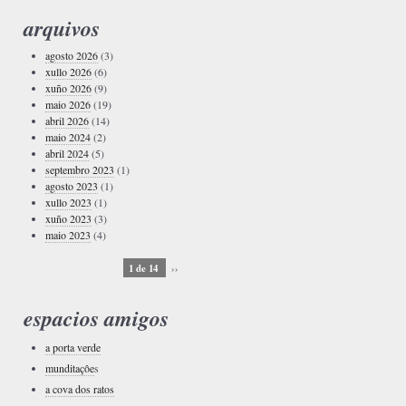
arquivos
agosto 2026
(3)
xullo 2026
(6)
xuño 2026
(9)
maio 2026
(19)
abril 2026
(14)
maio 2024
(2)
abril 2024
(5)
septembro 2023
(1)
agosto 2023
(1)
xullo 2023
(1)
xuño 2023
(3)
maio 2023
(4)
1 de 14
››
espacios amigos
a porta verde
munditaçôe
s
a cova dos ratos