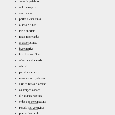
xogo de palabras
outro ano pois
calcetando
portas e escaleiras
o libro e o bus
trio e cuarteto
mans manchadas
escribo publico
trece martes
imaxinarios ollos
ollos ouvidos nariz
o tunel
paredes e imaxes
maio letras e palabras
a ria as terras o oceano
os amigos corvos
dos outros eventos
o dia e as celebracions
parado nas escaleiras
pingas de chuvia