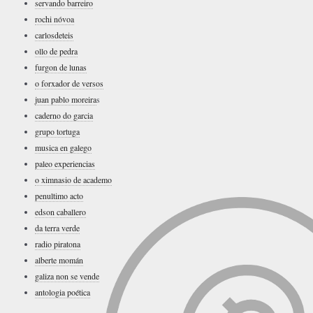
servando barreiro
rochi nóvoa
carlosdeteis
ollo de pedra
furgon de lunas
o forxador de versos
juan pablo moreira
s
caderno do garcia
grupo tortuga
musica en galego
paleo experiencias
o ximnasio de academo
penultimo acto
edson caballero
da terra verde
radio piratona
alberte momán
galiza non se vende
antologia poética