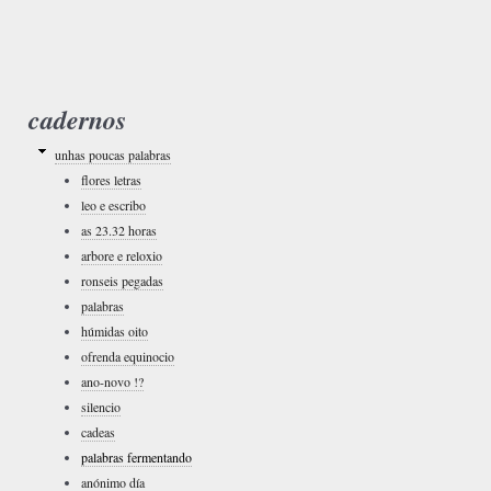
cadernos
unhas poucas palabras
flores letras
leo e escribo
as 23.32 horas
arbore e reloxio
ronseis pegadas
palabras
húmidas oito
ofrenda equinocio
ano-novo !?
silencio
cadeas
palabras fermentando
anónimo día