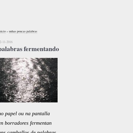
nicio
»
unhas poucas palabras
2-11-2016
palabras fermentando
no papel ou na pantalla
en borradores fermentan
uns camballos de palabras