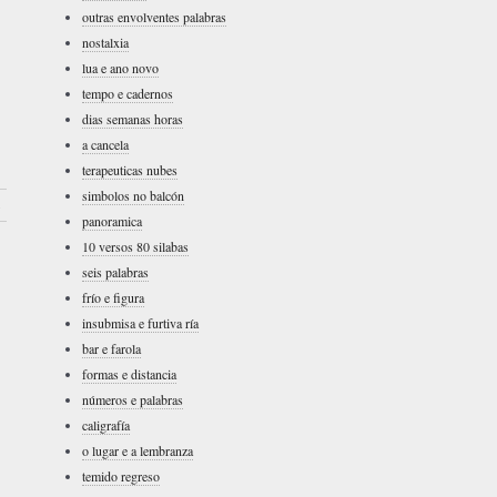
outras envolventes palabras
nostalxia
lua e ano novo
tempo e cadernos
dias semanas horas
a cancela
terapeuticas nubes
simbolos no balcón
›
panoramica
10 versos 80 silabas
seis palabras
frío e figura
insubmisa e furtiva ría
bar e farola
formas e distancia
números e palabras
caligrafía
o lugar e a lembranza
temido regreso