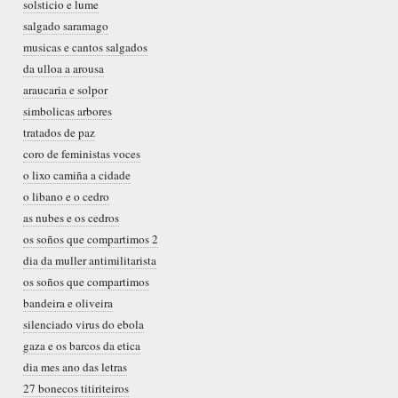
solsticio e lume
salgado saramago
musicas e cantos salgados
da ulloa a arousa
araucaria e solpor
simbolicas arbores
tratados de paz
coro de feministas voces
o lixo camiña a cidade
o libano e o cedro
as nubes e os cedros
os soños que compartimos 2
dia da muller antimilitarista
os soños que compartimos
bandeira e oliveira
silenciado virus do ebola
gaza e os barcos da etica
dia mes ano das letras
27 bonecos titiriteiros