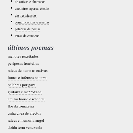
de cativas e chamacos
encontros apertas elexias
das resistencias
comunicacions e reseñas
palabras de poetas
letras de cancions
últimos poemas
menores rexeitados
perigosas fronteiras
raices de mar e as cativas
lumes e infernos na terra
palabras por gaza
guitarra e mar roxana
emilio barrio e rotonda
flor da tomateira
unha chea de afectos
raices e memoria angel
doida terra venezuela