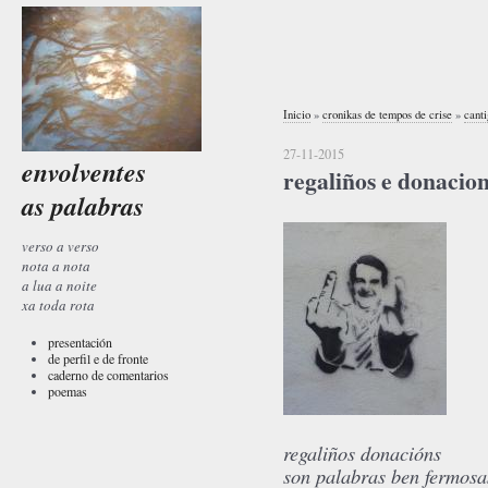
Inicio
»
cronikas de tempos de crise
»
cant
27-11-2015
envolventes
regaliños e donacio
as palabras
verso a verso
nota a nota
a lua a noite
xa toda rota
presentación
de perfil e de fronte
caderno de comentarios
poemas
regaliños donacións
son palabras ben fermosa