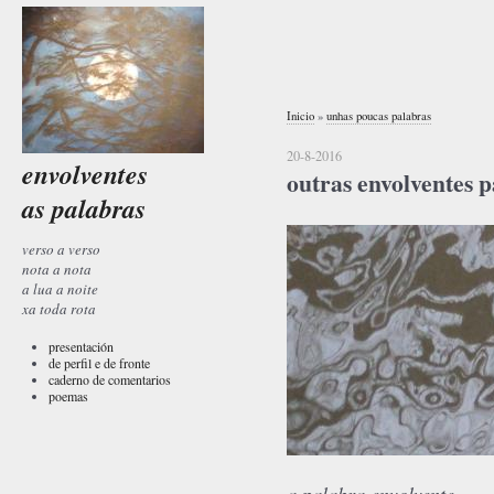
Inicio
»
unhas poucas palabras
20-8-2016
envolventes
outras envolventes 
as palabras
verso a verso
nota a nota
a lua a noite
xa toda rota
presentación
de perfil e de fronte
caderno de comentarios
poemas
a palabra envolvente