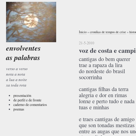
Inicio
»
cronikas de tempos de crise
»
histo
21-5-2010
envolventes
voz de costa e camp
as palabras
cantigas do bem querer
trae a rapaza da lira
verso a verso
do nordeste do brasil
nota a nota
socorrinha
a lua a noite
xa toda rota
cantigas filhas da terra
alegria e dor en rimas
presentación
de perfil e de fronte
lonxe e perto tudo e nada
caderno de comentarios
tuas e minhas
poemas
e traes cantigas de amigo
que son tonadas mestizas
entre as augas que nos un