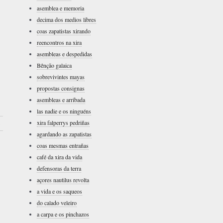
asemblea e memoria
decima dos medios libres
coas zapatistas xirando
reencontros na xira
asembleas e despedidas
Bênção galaica
sobrevivintes mayas
propostas consignas
asembleas e arribada
las nadie e os ninguéns
xira falperrys pedriñas
›
agardando as zapatistas
coas mesmas entrañas
café da xira da vida
defensoras da terra
açores nautilus revolta
a vida e os saqueos
do calado veleiro
a carpa e os pinchazos