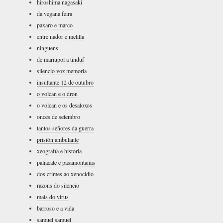
hiroshima nagasaki
da vegana feira
paxaro e marco
entre nador e melilla
ninguens
de mariupol a tinduf
silencio voz memoria
insultante 12 de outubro
o volcan e o dron
o volcan e os desaloxos
onces de setembro
tantos señores da guerra
prisión ambulante
xeografía e historia
paliacate e pasamontañas
dos crimes ao xenocidio
razons do silencio
mais do virus
barroso e a vida
samuel samuel