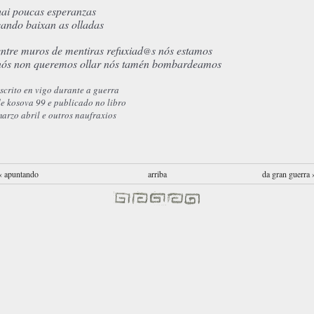
hai poucas esperanzas
cando baixan as olladas
entre muros de mentiras refuxiad
s nós estamos
@
nós non queremos ollar nós tamén bombardeamos
scrito en vigo durante a guerra
de kosova 99
e publicado no libro
arzo abril e outros naufraxios
‹ apuntando
arriba
da gran guerra 