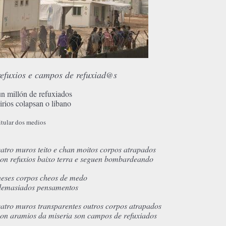
refuxios e campos de refuxiad
s
@
un millón de refuxiados
sirios colapsan o libano
itular dos medios
catro muros teito e chan moitos corpos atrapados
son refuxios baixo terra e seguen bombardeando
neses corpos cheos de medo
demasiados pensamentos
catro muros transparentes outros corpos atrapados
son aramios da miseria son campos de refuxiados