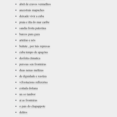
abril de cravos vermelhos
ancestrais mapuches
deixade vivir a cuba
praia e illa do mar caribe
sandia froita palestina
barcos para gaza
artelixo e nós
beitute , por luis represas
cuba tempo de apagóns
desfeita climatica
persoas sen fronteiras
duas nenas mellizas
de dignidade e xustiza
v(b)otacions reflexións
coitada doñana
un so tambor
ai as fronteiras
o pais do chapappote
delitos