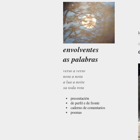
I
0
envolventes
as palabras
verso a verso
nota a nota
a lua a noite
xa toda rota
presentación
de perfil e de fronte
caderno de comentarios
poemas