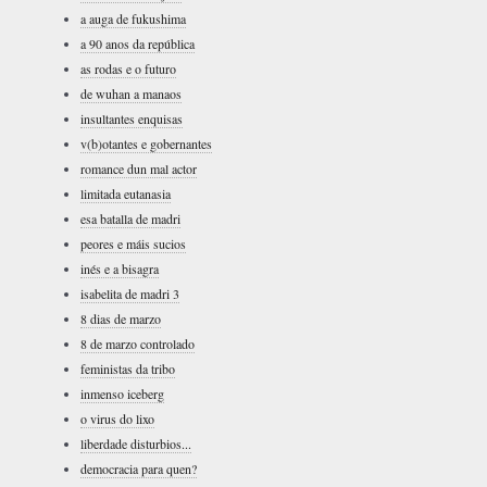
a auga de fukushima
a 90 anos da república
as rodas e o futuro
de wuhan a manaos
insultantes enquisas
v(b)otantes e gobernantes
romance dun mal actor
limitada eutanasia
esa batalla de madri
peores e máis sucios
inés e a bisagra
isabelita de madri 3
8 dias de marzo
8 de marzo controlado
feministas da tribo
inmenso iceberg
o virus do lixo
liberdade disturbios...
democracia para quen?