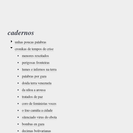
cadernos
unhas poucas palabras
cronikas de tempos de crise
menores rexeitados
perigosas fronteiras
lumes e infernos na terra
palabras por gaza
doida terra venezuela
da ulloa a arousa
tratados de paz
coro de feministas voces
o lixo camiña a cidade
silenciado virus do ebola
bombas en gaza
decimas bolivarianas