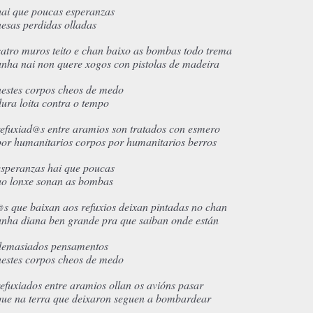
hai que poucas esperanzas
nesas perdidas olladas
catro muros teito e chan baixo as bombas todo trema
unha nai non quere xogos con pistolas de madeira
nestes corpos cheos de medo
dura loita contra o tempo
refuxiad
s entre aramios son tratados con esmero
@
por humanitarios corpos por humanitarios berros
esperanzas hai que poucas
ao lonxe sonan as bombas
s que baixan aos refuxios deixan pintadas no chan
@
unha diana ben grande pra que saiban onde están
demasiados pensamentos
nestes corpos cheos de medo
refuxiados entre aramios ollan os avións pasar
que na terra que deixaron seguen a bombardear