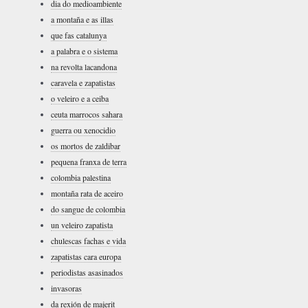
dia do medioambiente
a montaña e as illas
que fas catalunya
a palabra e o sistema
na revolta lacandona
caravela e zapatistas
o veleiro e a ceiba
ceuta marrocos sahara
guerra ou xenocidio
os mortos de zaldibar
pequena franxa de terra
colombia palestina
montaña rata de aceiro
do sangue de colombia
un veleiro zapatista
chulescas fachas e vida
zapatistas cara europa
periodistas asasinados
invasoras
da rexión de majerit