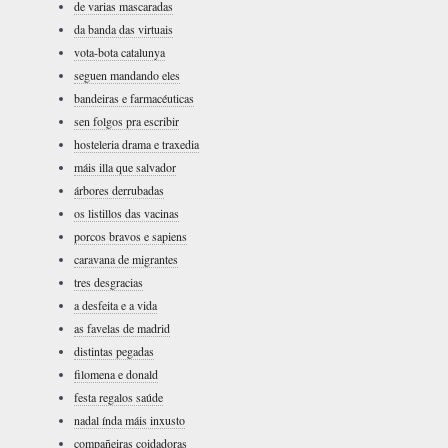
de varias mascaradas
da banda das virtuais
vota-bota catalunya
seguen mandando eles
bandeiras e farmacéuticas
sen folgos pra escribir
hosteleria drama e traxedia
máis illa que salvador
árbores derrubadas
os listillos das vacinas
porcos bravos e sapiens
caravana de migrantes
tres desgracias
a desfeita e a vida
as favelas de madrid
distintas pegadas
filomena e donald
festa regalos saúde
nadal índa máis inxusto
compañeiras coidadoras