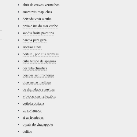
abril de cravos vermelhos
ancestrais mapuches
deixade vivir a cuba
praia e illa do mar caribe
sandia froita palestina
›
barcos para gaza
artelixo e nós
beitute , por luis represas
cuba tempo de apagóns
desfeita climatica
persoas sen fronteiras
duas nenas mellizas
de dignidade e xustiza
v(b)otacions reflexións
coitada doñana
un so tambor
ai as fronteiras
o pais do chapappote
delitos