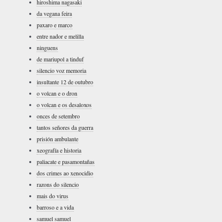
hiroshima nagasaki
da vegana feira
paxaro e marco
entre nador e melilla
ninguens
de mariupol a tinduf
silencio voz memoria
insultante 12 de outubro
o volcan e o dron
o volcan e os desaloxos
onces de setembro
tantos señores da guerra
prisión ambulante
xeografía e historia
paliacate e pasamontañas
dos crimes ao xenocidio
razons do silencio
mais do virus
barroso e a vida
samuel samuel