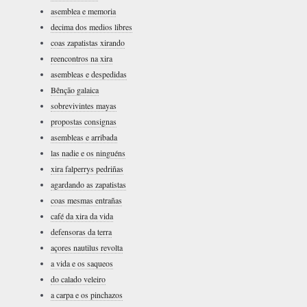
asemblea e memoria
decima dos medios libres
coas zapatistas xirando
reencontros na xira
asembleas e despedidas
Bênção galaica
sobrevivintes mayas
propostas consignas
asembleas e arribada
las nadie e os ninguéns
xira falperrys pedriñas
agardando as zapatistas
coas mesmas entrañas
café da xira da vida
defensoras da terra
açores nautilus revolta
a vida e os saqueos
do calado veleiro
a carpa e os pinchazos