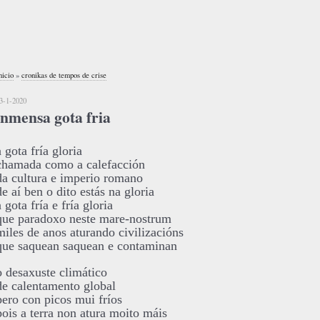
nicio
»
cronikas de tempos de crise
3-1-2020
inmensa gota fria
a gota fría gloria
chamada como a calefacción
da cultura e imperio romano
de aí ben o dito estás na gloria
a gota fría e fría gloria
que paradoxo neste mare-nostrum
miles de anos aturando civilizacións
que saquean saquean e contaminan
o desaxuste climático
de calentamento global
pero con picos mui fríos
pois a terra non atura moito máis