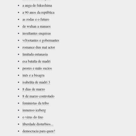
a auga de fukushima
a 90 anos da república
as rodas e o futuro
de wuhan a manaos
insultantes enquisas
v(b)otantes e gobernantes
romance dun mal actor
limitada eutanasia
esa batalla de madri
peores e máis sucios
inés e a bisagra
isabelita de madri 3
8 dias de marzo
8 de marzo controlado
feministas da tribo
inmenso iceberg
o virus do lixo
liberdade disturbios...
democracia para quen?