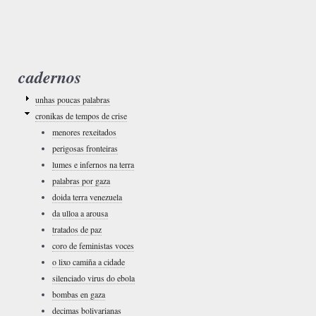
cadernos
unhas poucas palabras
cronikas de tempos de crise
menores rexeitados
perigosas fronteiras
lumes e infernos na terra
palabras por gaza
doida terra venezuela
da ulloa a arousa
tratados de paz
coro de feministas voces
o lixo camiña a cidade
silenciado virus do ebola
bombas en gaza
decimas bolivarianas