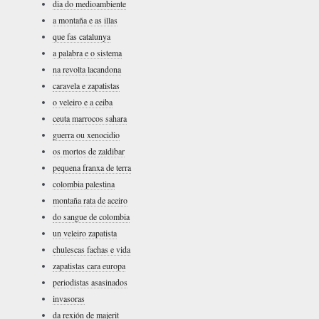
dia do medioambiente
a montaña e as illas
que fas catalunya
a palabra e o sistema
na revolta lacandona
caravela e zapatistas
o veleiro e a ceiba
ceuta marrocos sahara
guerra ou xenocidio
os mortos de zaldibar
pequena franxa de terra
colombia palestina
montaña rata de aceiro
do sangue de colombia
un veleiro zapatista
chulescas fachas e vida
zapatistas cara europa
periodistas asasinados
invasoras
da rexión de majerit