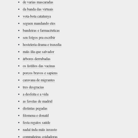
de varias mascaradas
da banda das virtuais
vota-bota catalunya
seguen mandando eles
bandeiras e farmacéuticas
sen folgos pra escribir
hosteleria drama e traxedia
máis illa que salvador
árbores derrubadas
os listillos das vacinas
porcos bravos e sapiens
caravana de migrantes
tres desgracias
a desfeita e a vida
as favelas de madrid
distintas pegadas
filomena e donald
festa regalos saúde
nadal índa máis inxusto
compañeiras coidadoras