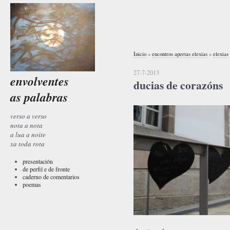
Inicio
»
encontros apertas elexias
»
elexias
27-7-2013
envolventes
ducias de corazóns
as palabras
verso a verso
nota a nota
a lua a noite
xa toda rota
presentación
de perfil e de fronte
caderno de comentarios
poemas