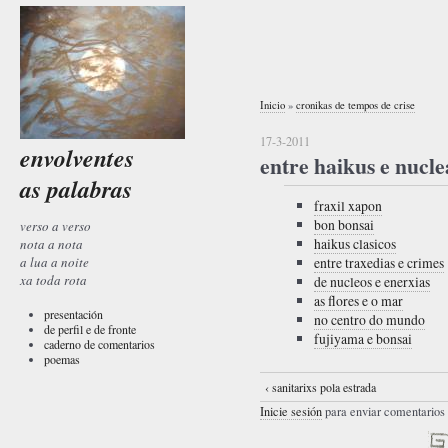
Inicio
»
cronikas de tempos de crise
17-3-2011
envolventes
entre haikus e nucle
as palabras
fraxil xapon
bon bonsai
verso a verso
haikus clasicos
nota a nota
a lua a noite
entre traxedias e crimes
xa toda rota
de nucleos e enerxias
as flores e o mar
presentación
no centro do mundo
de perfil e de fronte
fujiyama e bonsai
caderno de comentarios
poemas
‹ sanitarixs pola estrada
Inicie sesión
para enviar comentarios