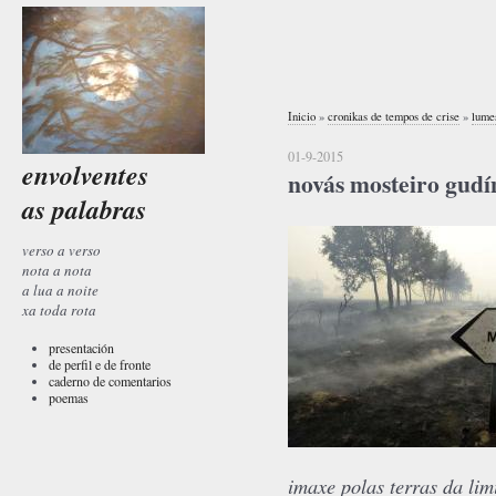
Inicio
»
cronikas de tempos de crise
»
lume
01-9-2015
envolventes
novás mosteiro gudín
as palabras
verso a verso
nota a nota
a lua a noite
xa toda rota
presentación
de perfil e de fronte
caderno de comentarios
poemas
imaxe polas terras da lim