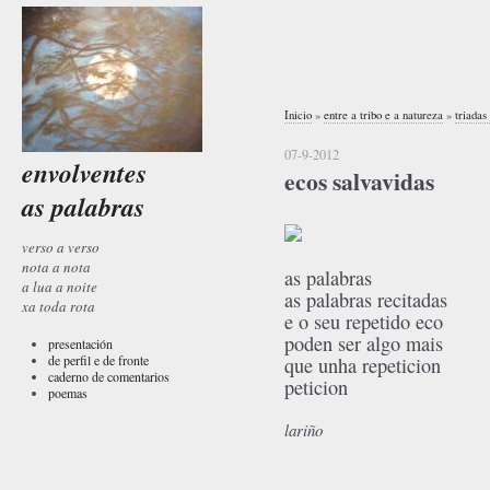
Inicio
»
entre a tribo e a natureza
»
triadas
07-9-2012
envolventes
ecos salvavidas
as palabras
verso a verso
nota a nota
as palabras
a lua a noite
as palabras recitadas
xa toda rota
e o seu repetido eco
poden ser algo mais
presentación
de perfil e de fronte
que unha repeticion
caderno de comentarios
peticion
poemas
lariño