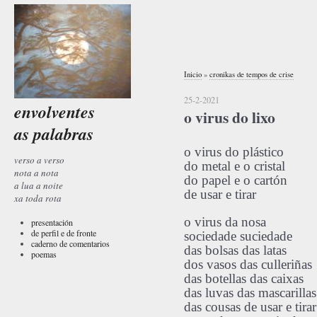
Inicio
»
cronikas de tempos de crise
25-2-2021
envolventes
o virus do lixo
as palabras
o virus do plástico
verso a verso
do metal e o cristal
nota a nota
do papel e o cartón
a lua a noite
de usar e tirar
xa toda rota
o virus da nosa
presentación
de perfil e de fronte
sociedade suciedade
caderno de comentarios
das bolsas das latas
poemas
dos vasos das culleriña
das botellas das caixas
das luvas das mascarillas.
das cousas de usar e tirar