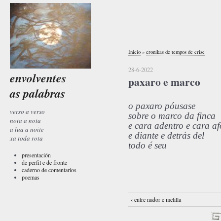
Inicio
»
cronikas de tempos de crise
28-6-2022
envolventes
paxaro e marco
as palabras
o paxaro póusase
verso a verso
sobre o marco da finca
nota a nota
e cara adentro e cara a
a lua a noite
e diante e detrás del
xa toda rota
todo é seu
presentación
de perfil e de fronte
caderno de comentarios
poemas
‹ entre nador e melilla