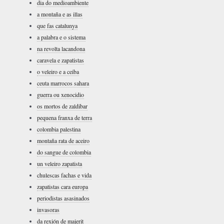
dia do medioambiente
a montaña e as illas
que fas catalunya
a palabra e o sistema
na revolta lacandona
caravela e zapatistas
o veleiro e a ceiba
ceuta marrocos sahara
guerra ou xenocidio
os mortos de zaldibar
pequena franxa de terra
colombia palestina
montaña rata de aceiro
do sangue de colombia
un veleiro zapatista
chulescas fachas e vida
zapatistas cara europa
periodistas asasinados
invasoras
da rexión de majerit