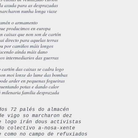
da axuda para as desprazadas
marcharon nunha longa viaxe
tamén o armamento
que producimos en europa
en caixas que non son de cartón
vai directo para aquelas terras
ou por camiños máis longos
facendo aínda máis dano
cos intermediarios das guerras
o cartón das caixas se cadra logo
non moi lonxe do lume das bombas
pode arder en pequenas fogueiras
quentando potas e dando calor
á milenaria familia desprazada
dos 72 palés do almacén
de vigo so marcharon dez
e logo irán dous activistas
do colectivo a-nosa-xente
e como no campo de refuxiados