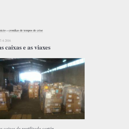
nicio
»
cronikas de tempos de crise
7-4-2016
as caixas e as viaxes
as caixas de reutilizado cartón