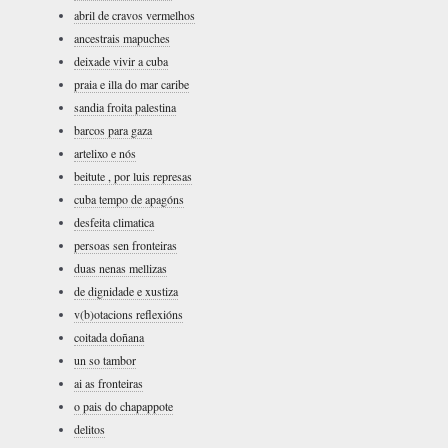
abril de cravos vermelhos
ancestrais mapuches
deixade vivir a cuba
praia e illa do mar caribe
sandia froita palestina
barcos para gaza
artelixo e nós
beitute , por luis represas
cuba tempo de apagóns
desfeita climatica
persoas sen fronteiras
duas nenas mellizas
de dignidade e xustiza
v(b)otacions reflexións
coitada doñana
un so tambor
ai as fronteiras
o pais do chapappote
delitos