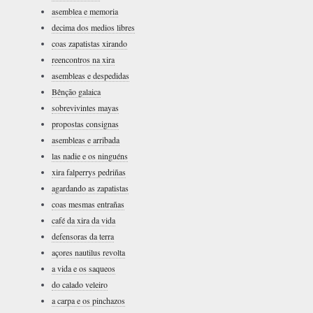
asemblea e memoria
decima dos medios libres
coas zapatistas xirando
reencontros na xira
asembleas e despedidas
Bênção galaica
sobrevivintes mayas
propostas consignas
asembleas e arribada
las nadie e os ninguéns
xira falperrys pedriñas
agardando as zapatistas
coas mesmas entrañas
café da xira da vida
defensoras da terra
açores nautilus revolta
a vida e os saqueos
do calado veleiro
a carpa e os pinchazos