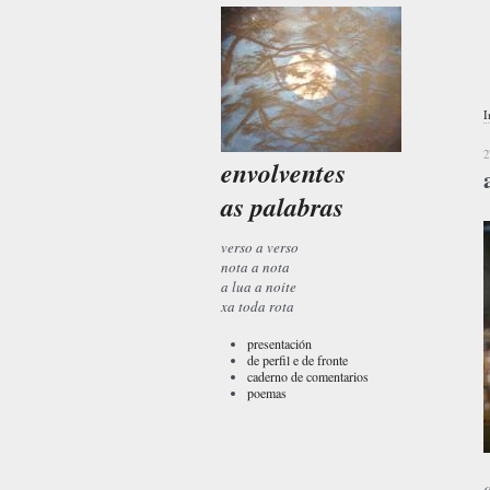
I
2
envolventes
as palabras
verso a verso
nota a nota
a lua a noite
xa toda rota
presentación
de perfil e de fronte
caderno de comentarios
poemas