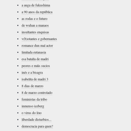
a auga de fukushima
a 90 anos da república
as rodas e o futuro
de wuhan a manaos
insultantes enquisas
v(b)otantes e gobernantes
romance dun mal actor
limitada eutanasia
esa batalla de madri
peores e máis sucios
inés e a bisagra
isabelita de madri 3
8 dias de marzo
8 de marzo controlado
feministas da tribo
inmenso iceberg
o virus do lixo
liberdade disturbios...
democracia para quen?