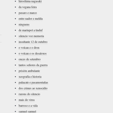
hiroshima nagasaki
da vegana feira
paxaro e marco
entre nador e melilla
ninguens
de mariupol a tinduf
silencio voz memoria
›
insultante 12 de outubro
o volcan e o dron
o volcan e os desaloxos
onces de setembro
tantos señores da guerra
prisión ambulante
xeografía e historia
paliacate e pasamontañas
dos crimes ao xenocidio
razons do silencio
mais do virus
barroso e a vida
samuel samuel