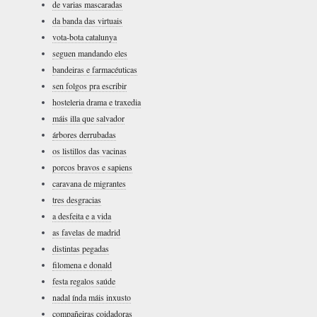
de varias mascaradas
da banda das virtuais
vota-bota catalunya
seguen mandando eles
bandeiras e farmacéuticas
sen folgos pra escribir
hosteleria drama e traxedia
máis illa que salvador
árbores derrubadas
os listillos das vacinas
porcos bravos e sapiens
caravana de migrantes
tres desgracias
a desfeita e a vida
as favelas de madrid
distintas pegadas
filomena e donald
festa regalos saúde
nadal índa máis inxusto
compañeiras coidadoras