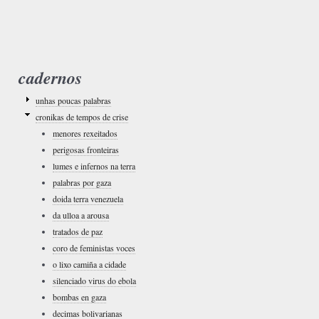
cadernos
unhas poucas palabras
cronikas de tempos de crise
menores rexeitados
perigosas fronteiras
lumes e infernos na terra
palabras por gaza
doida terra venezuela
da ulloa a arousa
tratados de paz
coro de feministas voces
o lixo camiña a cidade
silenciado virus do ebola
bombas en gaza
decimas bolivarianas