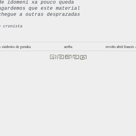
de idomeni xa pouco queda
agardemos que este material
chegue a outras desprazadas
o cronista
‹ simbolos de gernika
arriba
revolto abril francés 