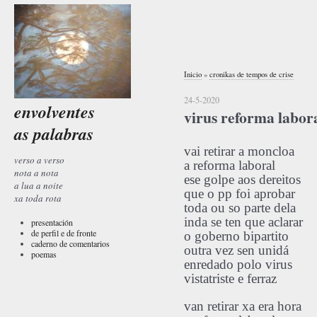
Inicio
»
cronikas de tempos de crise
24-5-2020
envolventes
virus reforma labor
as palabras
vai retirar a moncloa
verso a verso
a reforma laboral
nota a nota
ese golpe aos dereitos
a lua a noite
que o pp foi aprobar
xa toda rota
toda ou so parte dela
inda se ten que aclarar
presentación
de perfil e de fronte
o goberno bipartito
caderno de comentarios
outra vez sen unidá
poemas
enredado polo virus
vistatriste e ferraz
van retirar xa era hora