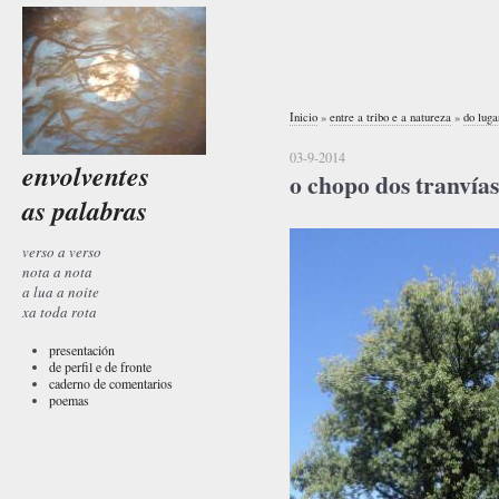
Inicio
»
entre a tribo e a natureza
»
do luga
03-9-2014
envolventes
o chopo dos tranvías
as palabras
verso a verso
nota a nota
a lua a noite
xa toda rota
presentación
de perfil e de fronte
caderno de comentarios
poemas