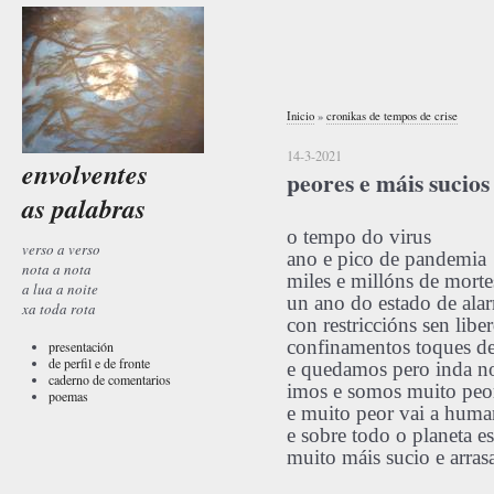
Inicio
»
cronikas de tempos de crise
14-3-2021
envolventes
peores e máis sucios
as palabras
o tempo do virus
verso a verso
ano e pico de pandemia
nota a nota
miles
e millóns
de mort
a lua a noite
un ano do estado de ala
xa toda rota
con restriccións sen libe
confinamentos toques de
presentación
de perfil e de fronte
e quedamos pero inda n
caderno de comentarios
imos e somos muito peo
poemas
e muito peor vai a huma
e sobre todo o planeta es
muito máis sucio e arras