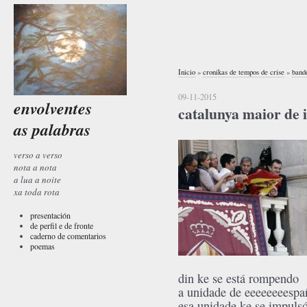
Inicio
»
cronikas de tempos de crise
»
bande
09-11-2015
envolventes
catalunya maior de 
as palabras
verso a verso
nota a nota
a lua a noite
xa toda rota
presentación
de perfil e de fronte
caderno de comentarios
poemas
din ke se está rompendo
a unidade de eeeeeeeespa
esa unidade ke se impuls