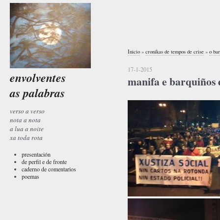
Inicio
»
cronikas de tempos de crise
»
o bar
17-1-2015
envolventes
manifa e barquiños 
as palabras
verso a verso
nota a nota
a lua a noite
xa toda rota
presentación
de perfil e de fronte
caderno de comentarios
poemas