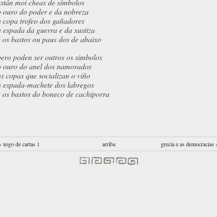
están moi cheas de símbolos
o ouro do poder e da nobreza
a copa trofeo dos gañadores
a espada da guerra e da xustiza
e os bastos ou paus dos de abaixo
pero poden ser outros os simbolos
o ouro do anel dos namorados
as copas que socializan o viño
a espada-machete dos labregos
e os bastos do boneco de cachiporra
‹ xogo de cartas 1
arriba
grecia e as democracias 