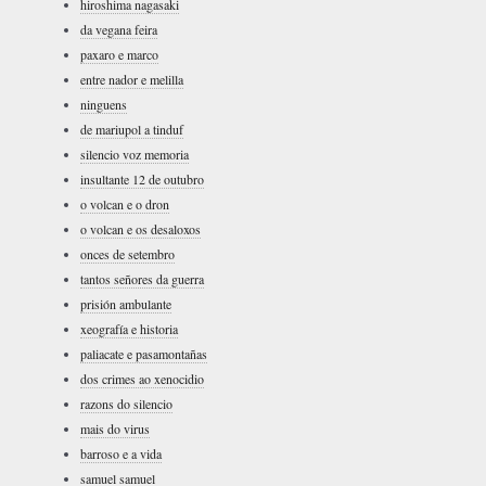
hiroshima nagasaki
da vegana feira
paxaro e marco
entre nador e melilla
ninguens
de mariupol a tinduf
silencio voz memoria
insultante 12 de outubro
o volcan e o dron
o volcan e os desaloxos
onces de setembro
tantos señores da guerra
prisión ambulante
xeografía e historia
paliacate e pasamontañas
dos crimes ao xenocidio
razons do silencio
mais do virus
barroso e a vida
samuel samuel