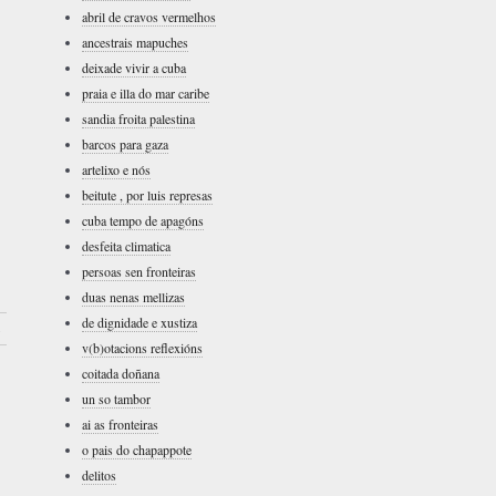
abril de cravos vermelhos
ancestrais mapuches
deixade vivir a cuba
praia e illa do mar caribe
sandia froita palestina
barcos para gaza
artelixo e nós
beitute , por luis represas
cuba tempo de apagóns
desfeita climatica
persoas sen fronteiras
duas nenas mellizas
de dignidade e xustiza
›
v(b)otacions reflexións
coitada doñana
un so tambor
ai as fronteiras
o pais do chapappote
delitos