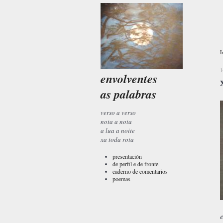
I
1
envolventes
as palabras
verso a verso
nota a nota
a lua a noite
xa toda rota
presentación
de perfil e de fronte
caderno de comentarios
poemas