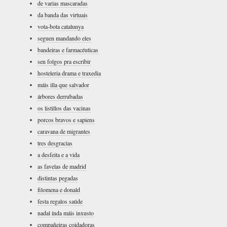
de varias mascaradas
da banda das virtuais
vota-bota catalunya
seguen mandando eles
bandeiras e farmacéuticas
sen folgos pra escribir
hosteleria drama e traxedia
máis illa que salvador
árbores derrubadas
os listillos das vacinas
porcos bravos e sapiens
caravana de migrantes
tres desgracias
a desfeita e a vida
as favelas de madrid
distintas pegadas
filomena e donald
festa regalos saúde
nadal índa máis inxusto
compañeiras coidadoras