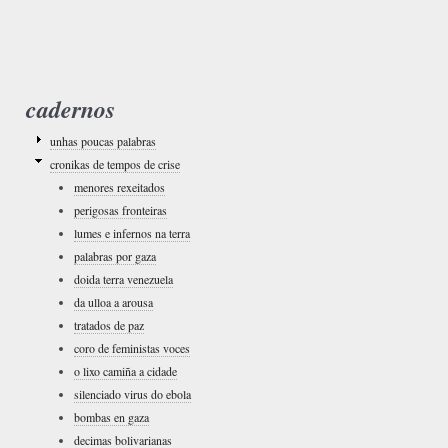
cadernos
unhas poucas palabras
cronikas de tempos de crise
menores rexeitados
perigosas fronteiras
lumes e infernos na terra
palabras por gaza
doida terra venezuela
da ulloa a arousa
tratados de paz
coro de feministas voces
o lixo camiña a cidade
silenciado virus do ebola
bombas en gaza
decimas bolivarianas