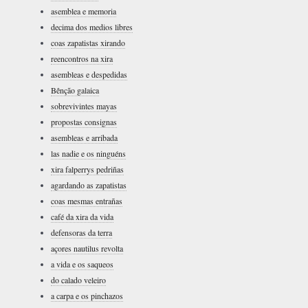
asemblea e memoria
decima dos medios libres
coas zapatistas xirando
reencontros na xira
asembleas e despedidas
Bênção galaica
sobrevivintes mayas
propostas consignas
asembleas e arribada
las nadie e os ninguéns
xira falperrys pedriñas
agardando as zapatistas
coas mesmas entrañas
café da xira da vida
defensoras da terra
açores nautilus revolta
a vida e os saqueos
do calado veleiro
a carpa e os pinchazos