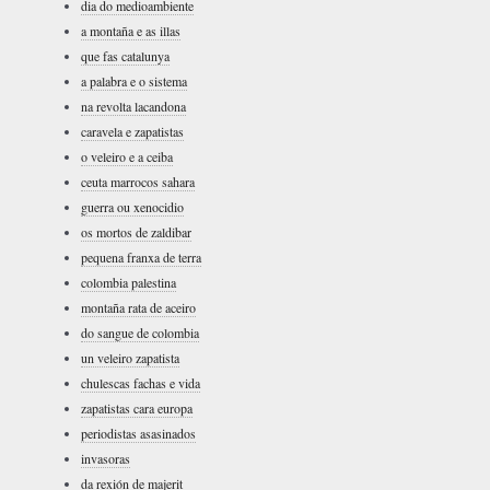
dia do medioambiente
a montaña e as illas
que fas catalunya
a palabra e o sistema
na revolta lacandona
caravela e zapatistas
o veleiro e a ceiba
ceuta marrocos sahara
guerra ou xenocidio
os mortos de zaldibar
pequena franxa de terra
colombia palestina
montaña rata de aceiro
do sangue de colombia
un veleiro zapatista
chulescas fachas e vida
zapatistas cara europa
periodistas asasinados
invasoras
da rexión de majerit