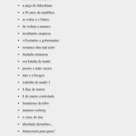
a auga de fukushima
a 90 anos da república
as rodas e o futuro
de wuhan a manaos
insultantes enquisas
v(b)otantes e gobernantes
romance dun mal actor
limitada eutanasia
esa batalla de madri
peores e máis sucios
inés e a bisagra
isabelita de madri 3
8 dias de marzo
8 de marzo controlado
feministas da tribo
inmenso iceberg
o virus do lixo
liberdade disturbios...
democracia para quen?