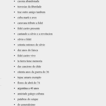
casona abandonada
travesias da liberdade
traz outro amigo tambem
cuba marti e aves
caravana tributo a fidel
fidel castro presente
cantando a silvio e a revolucion
silvio e fidel
setenta outonos de silvio
dez anos do faisca
fidel castro vivo
la tierra tiene memoria
das cancions de chile
oitenta anos da guerra do 36
tupac amaru exemplo
›
flores de abril do 74
argentina a 40 anos
amistade galego-cubana
palabras do seique
do generalisimo