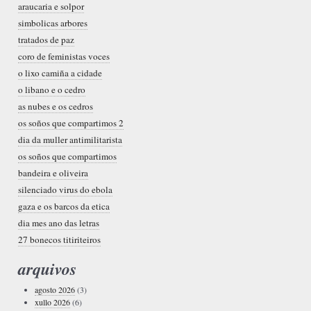
araucaria e solpor
simbolicas arbores
tratados de paz
coro de feministas voces
o lixo camiña a cidade
o libano e o cedro
as nubes e os cedros
os soños que compartimos 2
dia da muller antimilitarista
os soños que compartimos
bandeira e oliveira
silenciado virus do ebola
gaza e os barcos da etica
dia mes ano das letras
27 bonecos titiriteiros
arquivos
agosto 2026
(3)
xullo 2026
(6)