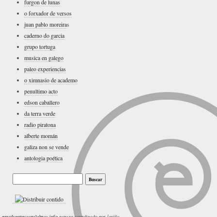
furgon de lunas
o forxador de versos
juan pablo moreira
s
caderno do garcia
grupo tortuga
musica en galego
paleo experiencias
o ximnasio de academo
penultimo acto
edson caballero
da terra verde
radio piratona
alberte momán
galiza non se vende
antologia poética
lariño
envolventesaspalabras.info
espazo coordinado por