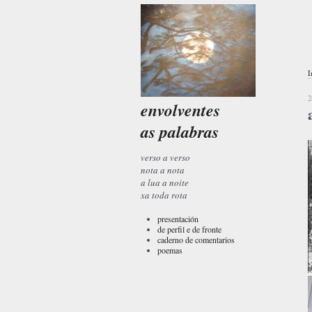
I
2
envolventes
as palabras
verso a verso
nota a nota
a lua a noite
xa toda rota
presentación
de perfil e de fronte
caderno de comentarios
poemas