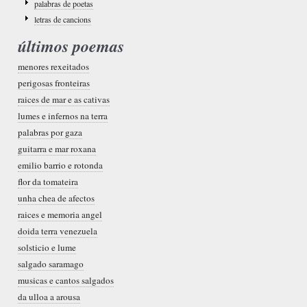
palabras de poetas
letras de cancions
últimos poemas
menores rexeitados
perigosas fronteiras
raices de mar e as cativas
lumes e infernos na terra
palabras por gaza
guitarra e mar roxana
emilio barrio e rotonda
flor da tomateira
unha chea de afectos
raices e memoria angel
doida terra venezuela
solsticio e lume
salgado saramago
musicas e cantos salgados
da ulloa a arousa