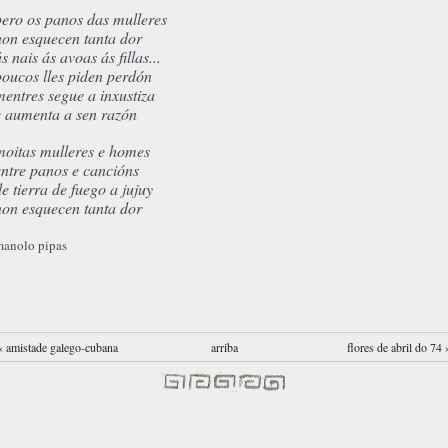
pero os panos das mulleres
non esquecen tanta dor
s nais ás avoas ás fillas...
poucos lles piden perdón
mentres segue a inxustiza
e aumenta a sen razón
moitas mulleres e homes
entre panos e cancións
de tierra de fuego a jujuy
non esquecen tanta dor
manolo pipas
‹ amistade galego-cubana
arriba
flores de abril do 74 