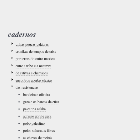
cadernos
unhas poucas palabras
cronikas de tempos de crise
por terras do outro mexico
entre a tribo e a natureza
de cativas e chamacos
encontros apertas elexias
das resistencias
bandeira e oliveira
gaza e os barcos da etica
palestina nakba
adriano abril e zeca
pobo palestino
polos saharauis libres
as chaves de meirás