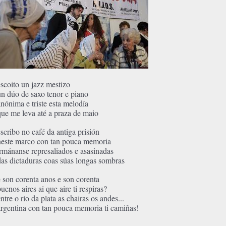
escoito un jazz mestizo
un dúo de saxo tenor e piano
anónima e triste esta melodía
que me leva até a praza de maio
escribo no café da antiga prisión
neste marco con tan pouca memoria
irmánanse represaliados e asasinadas
das dictaduras coas súas longas sombras
e son corenta anos e son corenta
uenos aires ai que aire ti respiras?
ntre o río da plata as chairas os andes...
argentina con tan pouca memoria ti camiñas!