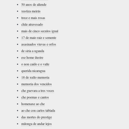
50 anos de allende
xustiza meirás
trece e mais rosas
chile atravesado
mais de cinco seculos igual
17 de maio raiz e semente
asasinados viuvas e orfos
de siria a uganda
ese home ilustre
o non caido e o valle
querida nicaragua
18 de xullo memoria
memoria dos vencidos
che guevara a tres voces
che poemas e cantos
homenaxe ao che
ao che con carlos tablada
das mortes do prestige
milonga de andar lejos