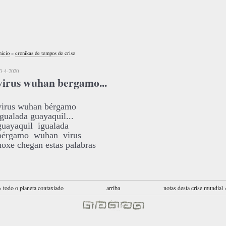
nicio
»
cronikas de tempos de crise
3-4-2020
virus wuhan bergamo...
virus wuhan bérgamo
igualada guayaquil...
guayaquil igualada
bérgamo wuhan virus
hoxe chegan estas palabras
‹ todo o planeta contaxiado
arriba
notas desta crise mundial 