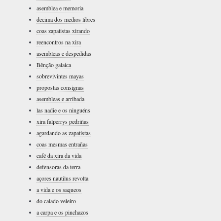
asemblea e memoria
decima dos medios libres
coas zapatistas xirando
reencontros na xira
asembleas e despedidas
Bênção galaica
sobrevivintes mayas
propostas consignas
asembleas e arribada
las nadie e os ninguéns
xira falperrys pedriñas
agardando as zapatistas
coas mesmas entrañas
café da xira da vida
defensoras da terra
açores nautilus revolta
a vida e os saqueos
do calado veleiro
a carpa e os pinchazos