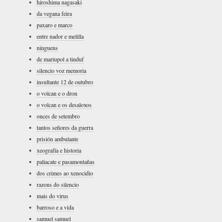
hiroshima nagasaki
da vegana feira
paxaro e marco
entre nador e melilla
ninguens
de mariupol a tinduf
silencio voz memoria
insultante 12 de outubro
o volcan e o dron
o volcan e os desaloxos
onces de setembro
tantos señores da guerra
prisión ambulante
xeografía e historia
paliacate e pasamontañas
dos crimes ao xenocidio
razons do silencio
mais do virus
barroso e a vida
samuel samuel