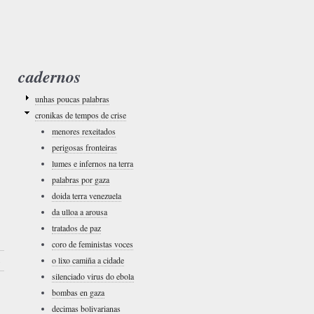
cadernos
unhas poucas palabras
cronikas de tempos de crise
menores rexeitados
perigosas fronteiras
lumes e infernos na terra
palabras por gaza
doida terra venezuela
da ulloa a arousa
tratados de paz
coro de feministas voces
o lixo camiña a cidade
›
silenciado virus do ebola
bombas en gaza
decimas bolivarianas