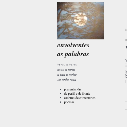
I
0
envolventes
as palabras
verso a verso
nota a nota
a lua a noite
xa toda rota
presentación
de perfil e de fronte
caderno de comentarios
poemas