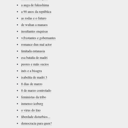
a auga de fukushima
a 90 anos da república
as rodas e o futuro
de wuhan a manaos
insultantes enquisas
v(b)otantes e gobernantes
romance dun mal actor
limitada eutanasia
esa batalla de madri
peores e máis sucios
inés e a bisagra
isabelita de madri 3
8 dias de marzo
8 de marzo controlado
feministas da tribo
inmenso iceberg
o virus do lixo
liberdade disturbios...
democracia para quen?