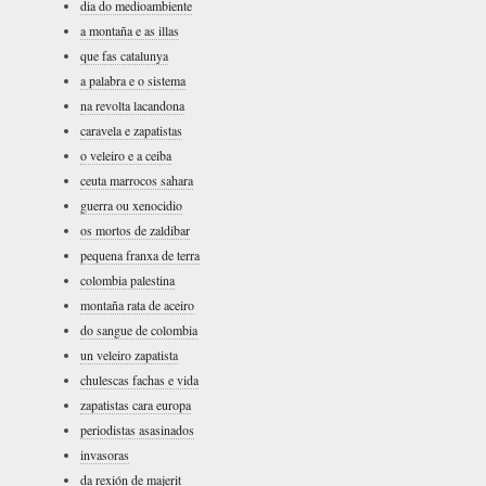
dia do medioambiente
a montaña e as illas
que fas catalunya
a palabra e o sistema
na revolta lacandona
caravela e zapatistas
o veleiro e a ceiba
ceuta marrocos sahara
guerra ou xenocidio
os mortos de zaldibar
pequena franxa de terra
colombia palestina
montaña rata de aceiro
do sangue de colombia
un veleiro zapatista
chulescas fachas e vida
zapatistas cara europa
periodistas asasinados
invasoras
da rexión de majerit