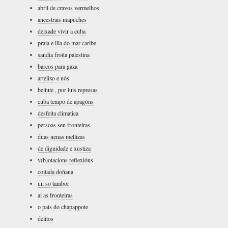
abril de cravos vermelhos
ancestrais mapuches
deixade vivir a cuba
praia e illa do mar caribe
sandia froita palestina
barcos para gaza
artelixo e nós
beitute , por luis represas
cuba tempo de apagóns
desfeita climatica
persoas sen fronteiras
duas nenas mellizas
de dignidade e xustiza
v(b)otacions reflexións
coitada doñana
un so tambor
ai as fronteiras
o pais do chapappote
delitos